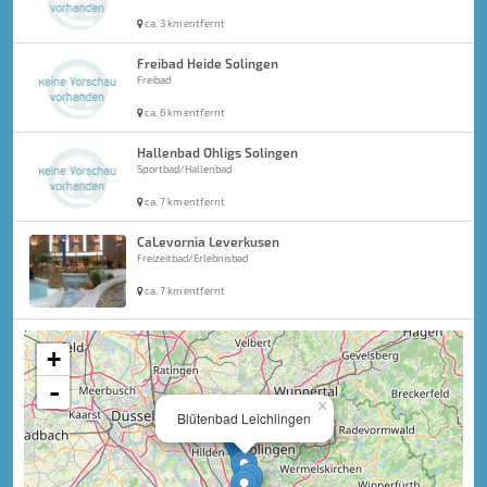
ca. 3 km entfernt
Freibad Heide Solingen
Freibad
ca. 6 km entfernt
Hallenbad Ohligs Solingen
Sportbad/Hallenbad
ca. 7 km entfernt
CaLevornia Leverkusen
Freizeitbad/Erlebnisbad
ca. 7 km entfernt
+
-
×
Blütenbad Leichlingen