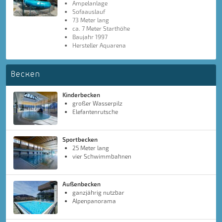
Ampelanlage
Sofaauslauf
73 Meter lang
ca. 7 Meter Starthöhe
Baujahr 1997
Hersteller Aquarena
Becken
Kinderbecken
großer Wasserpilz
Elefantenrutsche
Sportbecken
25 Meter lang
vier Schwimmbahnen
Außenbecken
ganzjährig nutzbar
Alpenpanorama