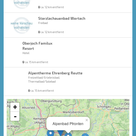
ca. 12 km entfernt
Starzlachauenbad Wertach
Freibad
ca. 12 km entfernt
Oberjoch Familux
Resort
Hotel
ca. 15 km entfernt
Alpentherme Ehrenberg Reutte
Freizeitbad/Erlebnisbad,
Thermalbad/Solebad
ca. 15 km entfernt
+
-
×
Alpenbad Pfronten