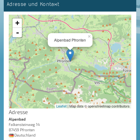
Adresse und Kontakt
+
-
×
Alpenbad Pfronten
Leaflet
| Map data © openstreetmap contributors
Adresse
Alpenbad
Falkensteinweg 14
87459 Pfronten
Deutschland