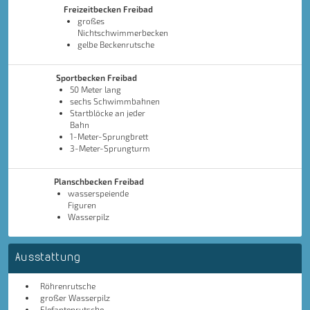
Freizeitbecken Freibad
großes
Nichtschwimmerbecken
gelbe Beckenrutsche
Sportbecken Freibad
50 Meter lang
sechs Schwimmbahnen
Startblöcke an jeder
Bahn
1-Meter-Sprungbrett
3-Meter-Sprungturm
Planschbecken Freibad
wasserspeiende
Figuren
Wasserpilz
Ausstattung
Röhrenrutsche
großer Wasserpilz
Elefantenrutsche