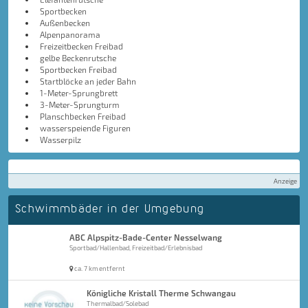
Sportbecken
Außenbecken
Alpenpanorama
Freizeitbecken Freibad
gelbe Beckenrutsche
Sportbecken Freibad
Startblöcke an jeder Bahn
1-Meter-Sprungbrett
3-Meter-Sprungturm
Planschbecken Freibad
wasserspeiende Figuren
Wasserpilz
Anzeige
Schwimmbäder in der Umgebung
ABC Alpspitz-Bade-Center Nesselwang
Sportbad/Hallenbad, Freizeitbad/Erlebnisbad
ca. 7 km entfernt
Königliche Kristall Therme Schwangau
Thermalbad/Solebad