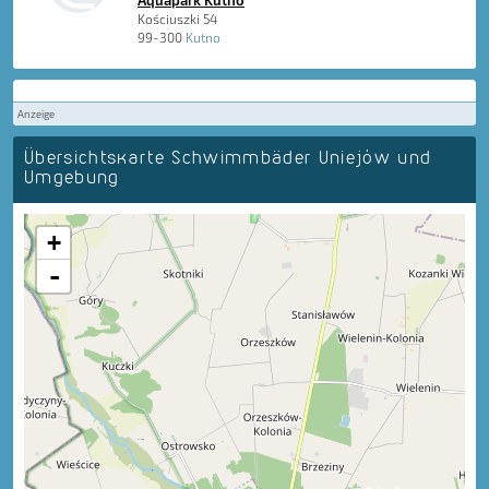
Aquapark Kutno
Kościuszki 54
99-300
Kutno
Anzeige
Übersichtskarte Schwimmbäder Uniejów und
Umgebung
+
-