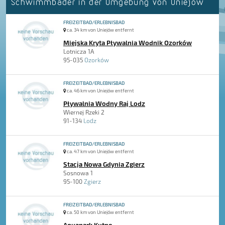
Schwimmbäder in der Umgebung von Uniejów
FREIZEITBAD/ERLEBNISBAD
ca. 34 km von Uniejów entfernt
Miejska Kryta Pływalnia Wodnik Ozorków
Lotnicza 1A
95-035
Ozorków
FREIZEITBAD/ERLEBNISBAD
ca. 46 km von Uniejów entfernt
Pływalnia Wodny Raj Lodz
Wiernej Rzeki 2
91-134
Lodz
FREIZEITBAD/ERLEBNISBAD
ca. 47 km von Uniejów entfernt
Stacja Nowa Gdynia Zgierz
Sosnowa 1
95-100
Zgierz
FREIZEITBAD/ERLEBNISBAD
ca. 50 km von Uniejów entfernt