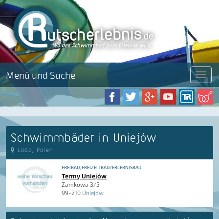
Menü und Suche
Menü
Schwimmbäder in Uniejów
Lodz, Polen
FREIBAD, FREIZEITBAD/ERLEBNISBAD
Termy Uniejów
Zamkowa 3/5
99-210
Uniejów