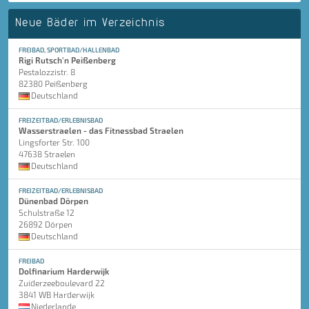
Neue Bäder im Verzeichnis
FREIBAD, SPORTBAD/HALLENBAD
Rigi Rutsch'n Peißenberg
Pestalozzistr. 8
82380 Peißenberg
Deutschland
FREIZEITBAD/ERLEBNISBAD
Wasserstraelen - das Fitnessbad Straelen
Lingsforter Str. 100
47638 Straelen
Deutschland
FREIZEITBAD/ERLEBNISBAD
Dünenbad Dörpen
Schulstraße 12
26892 Dörpen
Deutschland
FREIBAD
Dolfinarium Harderwijk
Zuiderzeeboulevard 22
3841 WB Harderwijk
Niederlande