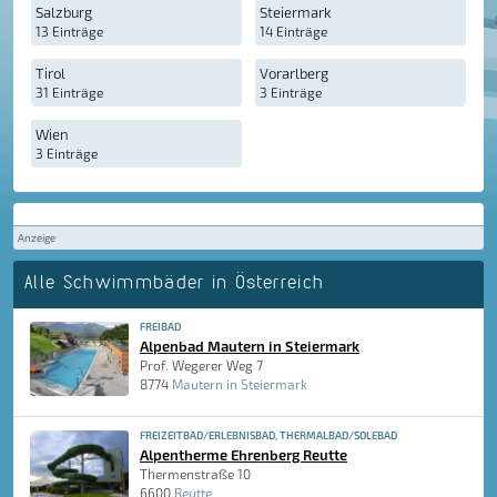
Salzburg
Steiermark
13 Einträge
14 Einträge
Tirol
Vorarlberg
31 Einträge
3 Einträge
Wien
3 Einträge
Anzeige
Alle Schwimmbäder in Österreich
FREIBAD
Alpenbad Mautern in Steiermark
Prof. Wegerer Weg 7
8774
Mautern in Steiermark
FREIZEITBAD/ERLEBNISBAD, THERMALBAD/SOLEBAD
Alpentherme Ehrenberg Reutte
Thermenstraße 10
6600
Reutte