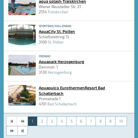
aqua splash Traiskirchen
Wiener Neustädter Str. 21
2514
Traiskirchen
SPORTBAD/HALLENBAD
AquaCity St. Pölten
Schießstattring 15
3100
St. Pölten
FREIBAD
Aquapark Herzogenburg
Dammstr. 1
3130
Herzogenburg
Aquapulco EurothermenResort Bad
Schallerbach
Promenade 1
4701
Bad Schallerbach
1
2
3
4
5
6
7
8
9
10