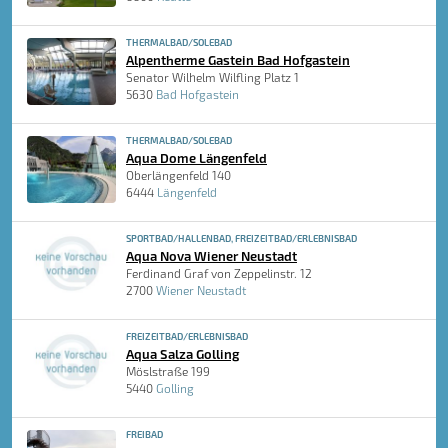
THERMALBAD/SOLEBAD
Alpentherme Gastein Bad Hofgastein
Senator Wilhelm Wilfling Platz 1
5630
Bad Hofgastein
THERMALBAD/SOLEBAD
Aqua Dome Längenfeld
Oberlängenfeld 140
6444
Längenfeld
SPORTBAD/HALLENBAD, FREIZEITBAD/ERLEBNISBAD
Aqua Nova Wiener Neustadt
Ferdinand Graf von Zeppelinstr. 12
2700
Wiener Neustadt
FREIZEITBAD/ERLEBNISBAD
Aqua Salza Golling
Möslstraße 199
5440
Golling
FREIBAD