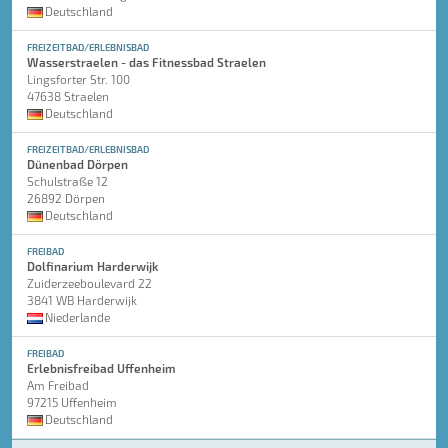
Deutschland
FREIZEITBAD/ERLEBNISBAD
Wasserstraelen - das Fitnessbad Straelen
Lingsforter Str. 100
47638 Straelen
Deutschland
FREIZEITBAD/ERLEBNISBAD
Dünenbad Dörpen
Schulstraße 12
26892 Dörpen
Deutschland
FREIBAD
Dolfinarium Harderwijk
Zuiderzeeboulevard 22
3841 WB Harderwijk
Niederlande
FREIBAD
Erlebnisfreibad Uffenheim
Am Freibad
97215 Uffenheim
Deutschland