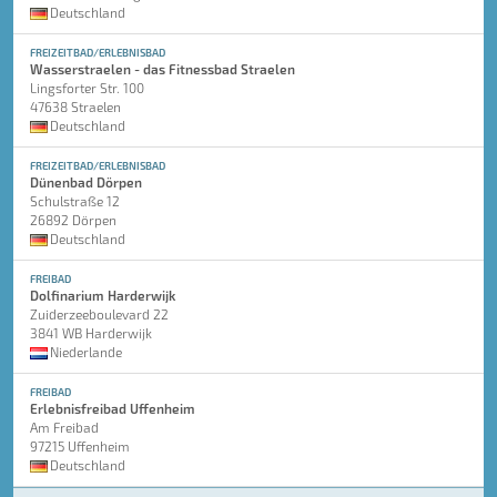
Deutschland
FREIZEITBAD/ERLEBNISBAD
Wasserstraelen - das Fitnessbad Straelen
Lingsforter Str. 100
47638 Straelen
Deutschland
FREIZEITBAD/ERLEBNISBAD
Dünenbad Dörpen
Schulstraße 12
26892 Dörpen
Deutschland
FREIBAD
Dolfinarium Harderwijk
Zuiderzeeboulevard 22
3841 WB Harderwijk
Niederlande
FREIBAD
Erlebnisfreibad Uffenheim
Am Freibad
97215 Uffenheim
Deutschland