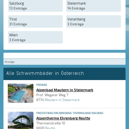
Salzburg
Steiermark
13 Einträge
14 Einträge
Tirol
Vorarlberg
31 Einträge
3 Einträge
Wien
3 Einträge
Anzeige
Alle Schwimmbäder in Österreich
FREIBAD
Alpenbad Mautern in Steiermark
Prof. Wegerer Weg 7
8774
Mautern in Steiermark
FREIZEITBAD/ERLEBNISBAD, THERMALBAD/SOLEBAD
Alpentherme Ehrenberg Reutte
Thermenstraße 10
6600
Reutte