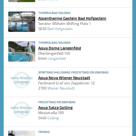
THERMALBAD/SOLEBAD
Alpentherme Gastein Bad Hofgastein
Senator Wilhelm Wilfling Platz 1
5630
Bad Hofgastein
THERMALBAD/SOLEBAD
Aqua Dome Längenfeld
Oberlängenfeld 140
6444
Längenfeld
SPORTBAD/HALLENBAD, FREIZEITBAD/ERLEBNISBAD
Aqua Nova Wiener Neustadt
Ferdinand Graf von Zeppelinstr. 12
2700
Wiener Neustadt
FREIZEITBAD/ERLEBNISBAD
Aqua Salza Golling
Möslstraße 199
5440
Golling
FREIBAD