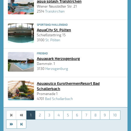
aqua splash Traiskirchen
Wiener Neustädter Str. 21
2514
Traiskirchen
SPORTBAD/HALLENBAD
AquaCity St. Pölten
Schießstattring 15
3100
St. Pölten
FREIBAD
Aquapark Herzogenburg
Dammstr. 1
3130
Herzogenburg
Aquapulco EurothermenResort Bad
Schallerbach
Promenade 1
4701
Bad Schallerbach
1
2
3
4
5
6
7
8
9
10