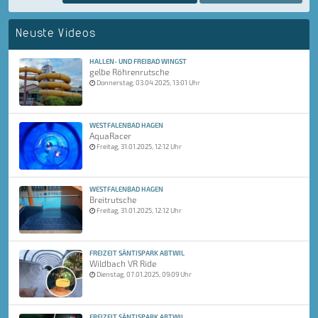
Neuste Videos
HALLEN- UND FREIBAD WINGST
gelbe Röhrenrutsche
Donnerstag, 03.04.2025, 13:01 Uhr
WESTFALENBAD HAGEN
AquaRacer
Freitag, 31.01.2025, 12:12 Uhr
WESTFALENBAD HAGEN
Breitrutsche
Freitag, 31.01.2025, 12:12 Uhr
FREIZEIT SÄNTISPARK ABTWIL
Wildbach VR Ride
Dienstag, 07.01.2025, 09:09 Uhr
FREIZEIT SÄNTISPARK ABTWIL