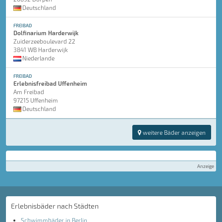
Deutschland
FREIBAD
Dolfinarium Harderwijk
Zuiderzeeboulevard 22
3841 WB Harderwijk
Niederlande
FREIBAD
Erlebnisfreibad Uffenheim
Am Freibad
97215 Uffenheim
Deutschland
weitere Bäder anzeigen
Anzeige
Erlebnisbäder nach Städten
Schwimmbäder in Berlin