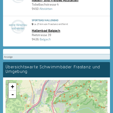
Hallen- und Freibad Altstätten
Tobelbachstrasse 4
9450
Altstätten
SPORTBAD/HALLENBAD
ca. 21 km von Frastanz entfernt
Hallenbad Balgach
Rietstrasse 39
9436
Balgach
Anzeige
Übersichtskarte Schwimmbäder Frastanz und
Umgebung
+
-