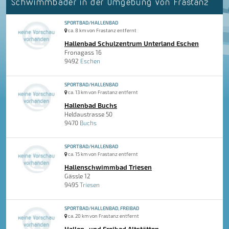
Schwimmbäder in der Umgebung von Frastanz
SPORTBAD/HALLENBAD
ca. 8 km von Frastanz entfernt
Hallenbad Schulzentrum Unterland Eschen
Fronagass 16
9492
Eschen
SPORTBAD/HALLENBAD
ca. 13 km von Frastanz entfernt
Hallenbad Buchs
Heldaustrasse 50
9470
Buchs
SPORTBAD/HALLENBAD
ca. 15 km von Frastanz entfernt
Hallenschwimmbad Triesen
Gässle 12
9495
Triesen
SPORTBAD/HALLENBAD, FREIBAD
ca. 20 km von Frastanz entfernt