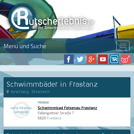
Menü und Suche
Menü
Schwimmbäder in Frastanz
Vorarlberg, Österreich
FREIBAD
Schwimmbad Felsenau Frastanz
Fellengattner Straße 7
6820
Frastanz