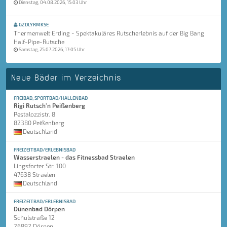
Dienstag, 04.08.2026, 15:03 Uhr
GZDLYRMKSE
Thermenwelt Erding - Spektakuläres Rutscherlebnis auf der Big Bang
Half-Pipe-Rutsche
Samstag, 25.07.2026, 17:05 Uhr
Neue Bäder im Verzeichnis
FREIBAD, SPORTBAD/HALLENBAD
Rigi Rutsch'n Peißenberg
Pestalozzistr. 8
82380 Peißenberg
Deutschland
FREIZEITBAD/ERLEBNISBAD
Wasserstraelen - das Fitnessbad Straelen
Lingsforter Str. 100
47638 Straelen
Deutschland
FREIZEITBAD/ERLEBNISBAD
Dünenbad Dörpen
Schulstraße 12
26892 Dörpen