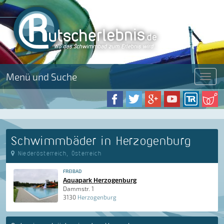
Menü und Suche
Menü
Schwimmbäder in Herzogenburg
Niederösterreich, Österreich
FREIBAD
Aquapark Herzogenburg
Dammstr. 1
3130
Herzogenburg