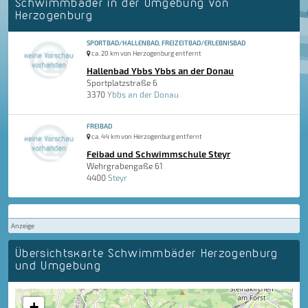
Schwimmbäder in der Umgebung von
Herzogenburg
SPORTBAD/HALLENBAD, FREIZEITBAD/ERLEBNISBAD
ca. 20 km von Herzogenburg entfernt
Hallenbad Ybbs Ybbs an der Donau
Sportplatzstraße 6
3370
Ybbs an der Donau
FREIBAD
ca. 44 km von Herzogenburg entfernt
Feibad und Schwimmschule Steyr
Wehrgrabengaße 61
4400
Steyr
Anzeige
Übersichtskarte Schwimmbäder Herzogenburg
und Umgebung
+