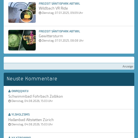
FREIZEIT SÄNTISPARK ABTWIL
Wildbach VR Ride
Dienstag, 07.01.2025, 09:09 Uhr
FREIZEIT SÄNTISPARK ABTWIL
Gewittersturm
Dienstag, 07.01.2025, 08:08 Uhr
Anzeige
Neuste Kommentare
OWRQQIKFJJ
Schwimmbad Fohrbach Zollikon
Dienstag, 04.08.2026, 15:03 Uhr
YLSHGLZSMS
Hallenbad Altstetten Zürich
Dienstag, 04.08.2026, 15:03 Uhr
XJLXTRQWWQ