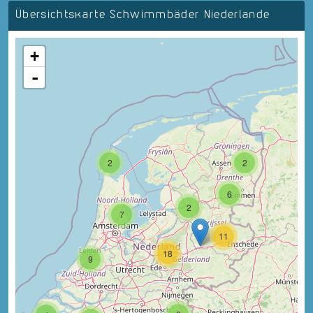
Übersichtskarte Schwimmbäder Niederlande
+
-
2
2
6
2
7
11
18
9