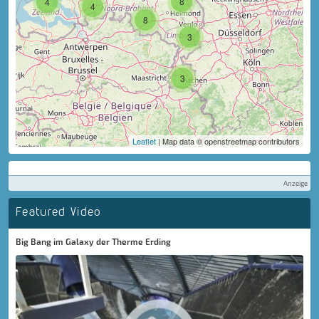
8
4
4
8
3
3
Leaflet
| Map data © openstreetmap contributors
Anzeige
Featured Video
Big Bang im Galaxy der Therme Erding