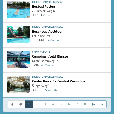
FREIZEITBAD/ERLEBNISBAD
Bosbad Putten
Zuiderveldweg 6
3881 LJ
Putten
FREIZEITBAD/ERLEBNISBAD
Boschbad Apeldoorn
Felualaan 29
7313 GM
Apeldoorn
CAMPINGPLATZ
Camping 't Veld Rheeze
Grote Beltenweg 15
7794
RA Rheeze
FREIZEITBAD/ERLEBNISBAD
Center Parcs De Eemhof Zeewolde
Slingerweg 1
3896 LD
Zeewolde
1
2
3
4
5
6
7
8