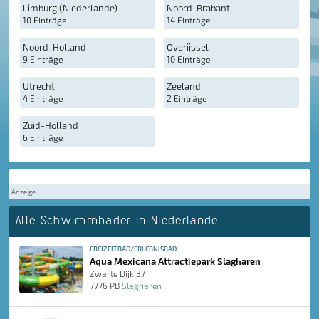
Limburg (Niederlande)
Noord-Brabant
10 Einträge
14 Einträge
Noord-Holland
Overijssel
9 Einträge
10 Einträge
Utrecht
Zeeland
4 Einträge
2 Einträge
Zuid-Holland
6 Einträge
Anzeige
Alle Schwimmbäder in Niederlande
FREIZEITBAD/ERLEBNISBAD
Aqua Mexicana Attractiepark Slagharen
Zwarte Dijk 37
7776 PB
Slagharen