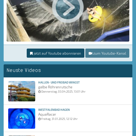
jetzt auf Youtube abonnieren
zum Youtube-Kanal
Neuste Videos
HALLEN- UND FREIBAD WINGST
gelbe Röhrenrutsche
Donnerstag, 03.04.2025, 13:01 Uhr
WESTFALENBAD HAGEN
AquaRacer
Freitag, 31.01.2025, 12:12 Uhr