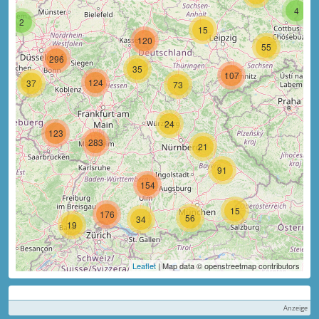
4
2
15
120
55
296
35
107
124
37
73
24
123
283
21
91
154
15
176
56
34
19
Leaflet
| Map data © openstreetmap contributors
Anzeige