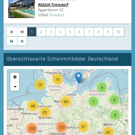
AGGUA Troisdorf
Aggerdamm 22
53840
Troisdorf
1
2
3
4
5
6
7
8
9
10
Übersichtskarte Schwimmbäder Deutschland
+
15
-
15
9
6
60
7
46
23
2
37
120
150
67