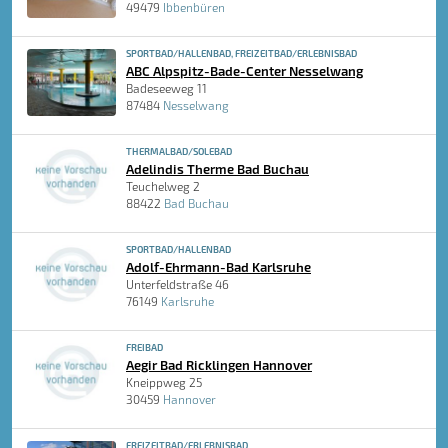
49479
Ibbenbüren
SPORTBAD/HALLENBAD, FREIZEITBAD/ERLEBNISBAD
ABC Alpspitz-Bade-Center Nesselwang
Badeseeweg 11
87484
Nesselwang
THERMALBAD/SOLEBAD
Adelindis Therme Bad Buchau
Teuchelweg 2
88422
Bad Buchau
SPORTBAD/HALLENBAD
Adolf-Ehrmann-Bad Karlsruhe
Unterfeldstraße 46
76149
Karlsruhe
FREIBAD
Aegir Bad Ricklingen Hannover
Kneippweg 25
30459
Hannover
FREIZEITBAD/ERLEBNISBAD