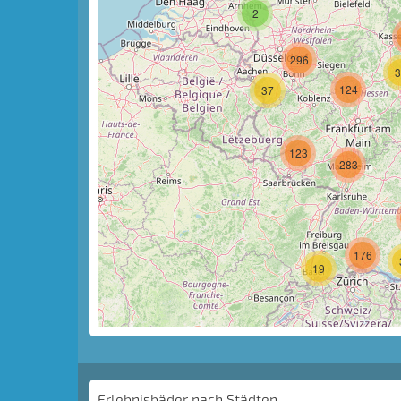
2
296
3
124
37
123
283
176
19
Erlebnisbäder nach Städten