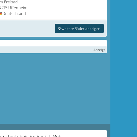
m Freibad
7215 Uffenheim
Deutschland
weitere Bäder anzeigen
Anzeige
utscherlebnis im Social Web