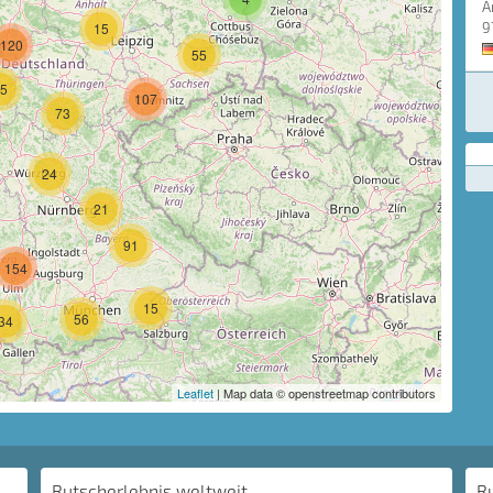
A
15
9
120
55
5
107
73
24
21
91
154
15
56
34
Leaflet
| Map data © openstreetmap contributors
Rutscherlebnis weltweit
R