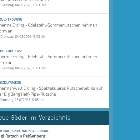
Dienstag, 04.08.2026, 15:03 Uhr
XJLXTRQWWQ
herme Erding - Edelstahl-Sommerrutschen nehmen
orm an
Dienstag, 04.08.2026, 15:03 Uhr
HPTZUOUXWV
herme Erding - Edelstahl-Sommerrutschen nehmen
orm an
Dienstag, 04.08.2026, 15:03 Uhr
GZDLYRMKSE
hermenwelt Erding - Spektakuläres Rutscherlebnis auf
er Big Bang Half-Pipe-Rutsche
Samstag, 25.07.2026, 17:05 Uhr
eue Bäder im Verzeichnis
REIBAD, SPORTBAD/HALLENBAD
igi Rutsch'n Peißenberg