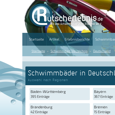
Startseite
Artikel
Erlebnisberichte
Schwimmbad
Startseite
Schwimmbad-Verzeichnis
Deutschland
Schwimmbäder in Deutsch
Auswahl nach Regionen
Baden-Württemberg
Bayern
395 Einträge
367 Einträge
Brandenburg
Bremen
42 Einträge
15 Einträge