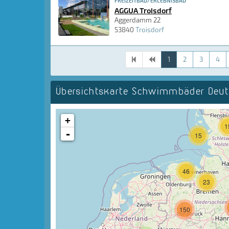
FREIZEITBAD/ERLEBNISBAD
AGGUA Troisdorf
Aggerdamm 22
53840
Troisdorf
1
2
3
4
Übersichtskarte Schwimmbäder Deut
+
1
-
15
46
23
150