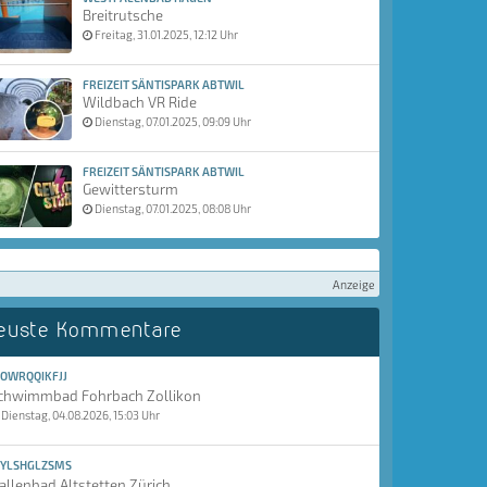
Breitrutsche
Freitag, 31.01.2025, 12:12 Uhr
FREIZEIT SÄNTISPARK ABTWIL
Wildbach VR Ride
Dienstag, 07.01.2025, 09:09 Uhr
FREIZEIT SÄNTISPARK ABTWIL
Gewittersturm
Dienstag, 07.01.2025, 08:08 Uhr
Anzeige
euste Kommentare
OWRQQIKFJJ
chwimmbad Fohrbach Zollikon
Dienstag, 04.08.2026, 15:03 Uhr
YLSHGLZSMS
allenbad Altstetten Zürich