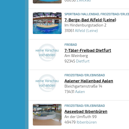
08058
Zwickau
SPORTBAD/HALLENBAD, FREIZEITBAD/ERLEB
7-Berge-Bad Alfeld (Leine)
Im Hindenburgstadion 2
31061
Alfeld (Leine)
FREIBAD
7-Täler-Freibad Dietfurt
Am Weinberg
92345
Dietfurt
FREIZEITBAD/ERLEBNISBAD
Aalener Hallenbad Aalen
Bleichgartenstraße 14
73431
Aalen
FREIZEITBAD/ERLEBNISBAD
Aaseebad Ibbenbüren
An der Umfluth 99
49479
Ibbenbüren