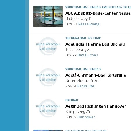
SPORTBAD/HALLENBAD, FREIZEITBAD/ERLE
ABC Alpspitz-Bade-Center Ness
Badeseeweg 11
87484
Nesselwang
THERMALBAD/SOLEBAD
Adelindis Therme Bad Buchau
Teuchelweg 2
88422
Bad Buchau
SPORTBAD/HALLENBAD
Adolf-Ehrmann-Bad Karlsruhe
Unterfeldstraße 46
76149
Karlsruhe
FREIBAD
Aegir Bad Ricklingen Hannover
Kneippweg 25
30459
Hannover