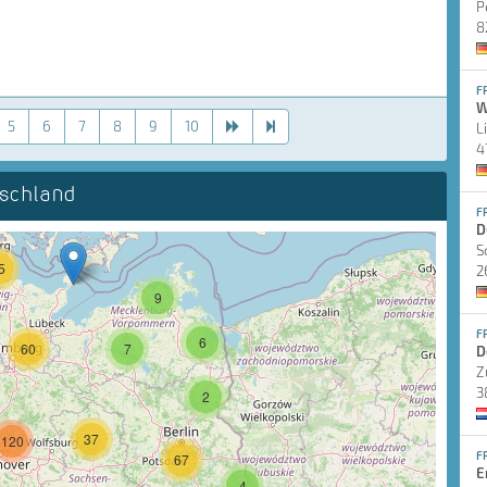
P
8
F
W
5
6
7
8
9
10
L
4
schland
F
D
S
5
2
9
F
6
60
7
D
Z
3
2
37
120
F
67
E
4