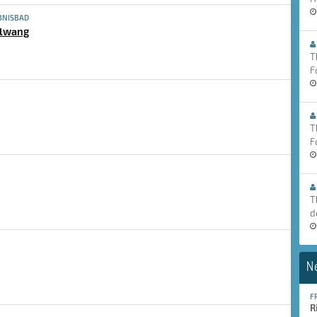
BNISBAD
elwang
T
F
T
F
T
d
N
F
R