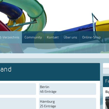
-Verzeichnis
Community
Kontakt
Über uns
Online-Shop
land
F
Berlin
46 Einträge
Bi
Hamburg
25 Einträge