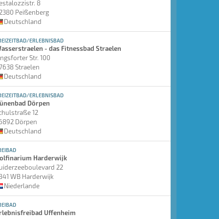
estalozzistr. 8
2380 Peißenberg
Deutschland
REIZEITBAD/ERLEBNISBAD
asserstraelen - das Fitnessbad Straelen
ingsforter Str. 100
7638 Straelen
Deutschland
REIZEITBAD/ERLEBNISBAD
ünenbad Dörpen
chulstraße 12
6892 Dörpen
Deutschland
REIBAD
olfinarium Harderwijk
uiderzeeboulevard 22
841 WB Harderwijk
Niederlande
REIBAD
rlebnisfreibad Uffenheim