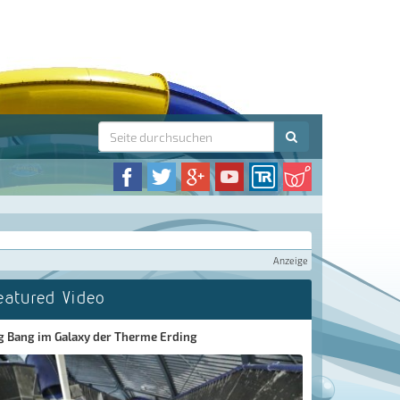
Anzeige
eatured Video
g Bang im Galaxy der Therme Erding