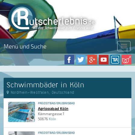
Menü und Suche
Menü
Schwimmbäder in Köln
Nordrhein-Westfalen, Deutschland
FREIZEITBAD/ERLEBNISBAD
Agrippabad Köln
Kämmergasse 1
50676
Köln
FREIZEITBAD/ERLEBNISBAD