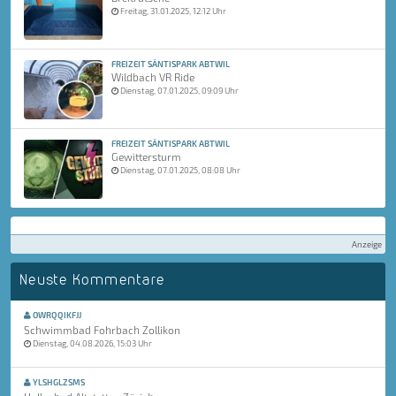
Freitag, 31.01.2025, 12:12 Uhr
FREIZEIT SÄNTISPARK ABTWIL
Wildbach VR Ride
Dienstag, 07.01.2025, 09:09 Uhr
FREIZEIT SÄNTISPARK ABTWIL
Gewittersturm
Dienstag, 07.01.2025, 08:08 Uhr
Anzeige
Neuste Kommentare
OWRQQIKFJJ
Schwimmbad Fohrbach Zollikon
Dienstag, 04.08.2026, 15:03 Uhr
YLSHGLZSMS