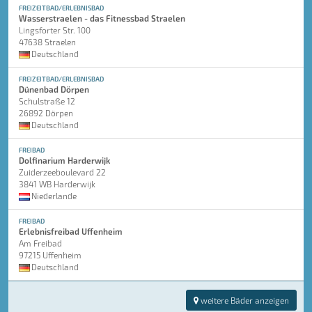
FREIZEITBAD/ERLEBNISBAD
Wasserstraelen - das Fitnessbad Straelen
Lingsforter Str. 100
47638 Straelen
Deutschland
FREIZEITBAD/ERLEBNISBAD
Dünenbad Dörpen
Schulstraße 12
26892 Dörpen
Deutschland
FREIBAD
Dolfinarium Harderwijk
Zuiderzeeboulevard 22
3841 WB Harderwijk
Niederlande
FREIBAD
Erlebnisfreibad Uffenheim
Am Freibad
97215 Uffenheim
Deutschland
weitere Bäder anzeigen