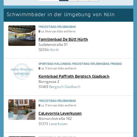
Schwimmbäder in der Umgebung von Köln
FREIZEITBAD/ERLEBNISBAD
ca. 9 km von Köln entfernt
Familienbad De Bütt Hürth
Sudetenstraße 91
50354
Hürth
SPORTBAD/HALLENBAD, FREIZEITBAD/ERLEBNISBAD, FREIBAD
ca. 11 km von Köln entfernt
Kombibad Paffrath Bergisch Gladbach
Borngasse 2
51469
Bergisch Gladbach
FREIZEITBAD/ERLEBNISBAD
ca. 11 km von Köln entfernt
CaLevornia Leverkusen
Bismarckstraße 182
51373
Leverkusen