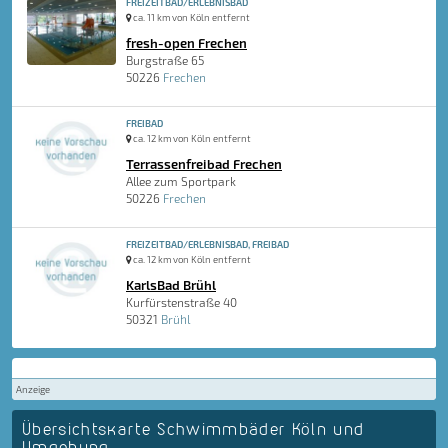
FREIZEITBAD/ERLEBNISBAD
ca. 11 km von Köln entfernt
fresh-open Frechen
Burgstraße 65
50226
Frechen
FREIBAD
ca. 12 km von Köln entfernt
Terrassenfreibad Frechen
Allee zum Sportpark
50226
Frechen
FREIZEITBAD/ERLEBNISBAD, FREIBAD
ca. 12 km von Köln entfernt
KarlsBad Brühl
Kurfürstenstraße 40
50321
Brühl
Anzeige
Übersichtskarte Schwimmbäder Köln und
Umgebung