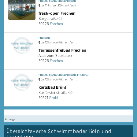
FREIZEITBAD/ERLEBNISBAD
ca. 11 km von Köln entfernt
fresh-open Frechen
Burgstraße 65
50226
Frechen
FREIBAD
ca. 12 km von Köln entfernt
Terrassenfreibad Frechen
Allee zum Sportpark
50226
Frechen
FREIZEITBAD/ERLEBNISBAD, FREIBAD
ca. 12 km von Köln entfernt
KarlsBad Brühl
Kurfürstenstraße 40
50321
Brühl
Anzeige
Übersichtskarte Schwimmbäder Köln und
Umgebung