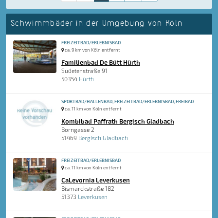
Schwimmbäder in der Umgebung von Köln
FREIZEITBAD/ERLEBNISBAD
ca. 9 km von Köln entfernt
Familienbad De Bütt Hürth
Sudetenstraße 91
50354
Hürth
SPORTBAD/HALLENBAD, FREIZEITBAD/ERLEBNISBAD, FREIBAD
ca. 11 km von Köln entfernt
Kombibad Paffrath Bergisch Gladbach
Borngasse 2
51469
Bergisch Gladbach
FREIZEITBAD/ERLEBNISBAD
ca. 11 km von Köln entfernt
CaLevornia Leverkusen
Bismarckstraße 182
51373
Leverkusen