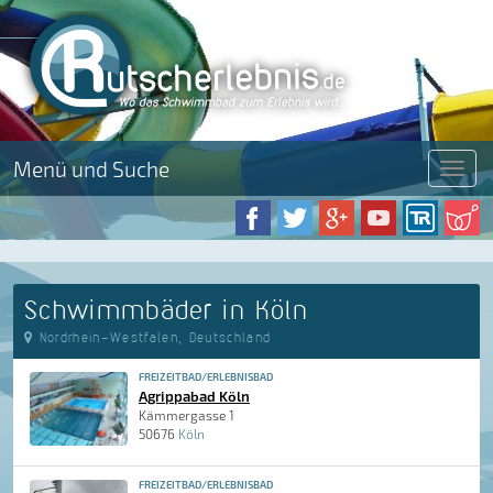
Menü und Suche
Menü
Schwimmbäder in Köln
Nordrhein-Westfalen, Deutschland
FREIZEITBAD/ERLEBNISBAD
Agrippabad Köln
Kämmergasse 1
50676
Köln
FREIZEITBAD/ERLEBNISBAD