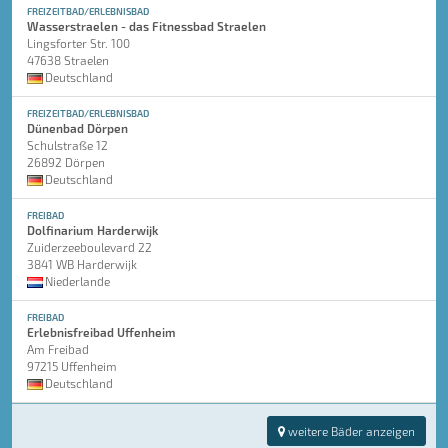
FREIZEITBAD/ERLEBNISBAD
Wasserstraelen - das Fitnessbad Straelen
Lingsforter Str. 100
47638 Straelen
Deutschland
FREIZEITBAD/ERLEBNISBAD
Dünenbad Dörpen
Schulstraße 12
26892 Dörpen
Deutschland
FREIBAD
Dolfinarium Harderwijk
Zuiderzeeboulevard 22
3841 WB Harderwijk
Niederlande
FREIBAD
Erlebnisfreibad Uffenheim
Am Freibad
97215 Uffenheim
Deutschland
weitere Bäder anzeigen