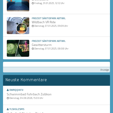
Freitag, 31.01.2025, 12:12 Uhr
FREIZEIT SÄNTISPARK ABTWIL
Wildbach VR Ride
Dienstag, 07.01.2025, 09:09 Uhr
FREIZEIT SÄNTISPARK ABTWIL
Gewittersturm
Dienstag, 07.01.2025, 08:08 Uhr
Anzeige
Neuste Kommentare
OWRQQIKFJJ
Schwimmbad Fohrbach Zollikon
Dienstag, 04.08.2026, 15:03 Uhr
YLSHGLZSMS