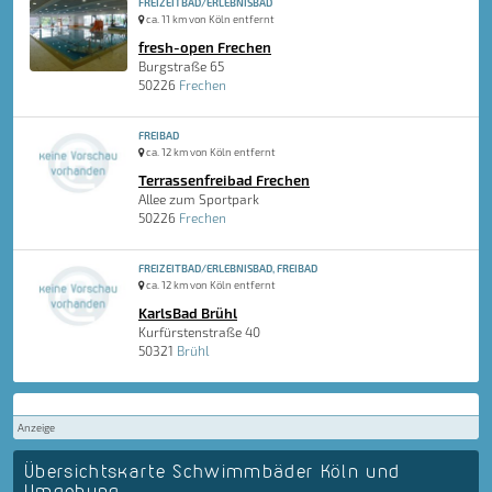
FREIZEITBAD/ERLEBNISBAD
ca. 11 km von Köln entfernt
fresh-open Frechen
Burgstraße 65
50226
Frechen
FREIBAD
ca. 12 km von Köln entfernt
Terrassenfreibad Frechen
Allee zum Sportpark
50226
Frechen
FREIZEITBAD/ERLEBNISBAD, FREIBAD
ca. 12 km von Köln entfernt
KarlsBad Brühl
Kurfürstenstraße 40
50321
Brühl
Anzeige
Übersichtskarte Schwimmbäder Köln und
Umgebung