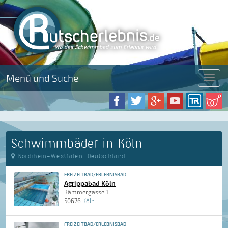
Menü und Suche
Menü
Schwimmbäder in Köln
Nordrhein-Westfalen, Deutschland
FREIZEITBAD/ERLEBNISBAD
Agrippabad Köln
Kämmergasse 1
50676
Köln
FREIZEITBAD/ERLEBNISBAD