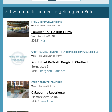
Schwimmbäder in der Umgebung von Köln
FREIZEITBAD/ERLEBNISBAD
ca. 9 km von Köln entfernt
Familienbad De Bütt Hürth
Sudetenstraße 91
50354
Hürth
SPORTBAD/HALLENBAD, FREIZEITBAD/ERLEBNISBAD, FREIBAD
ca. 11 km von Köln entfernt
Kombibad Paffrath Bergisch Gladbach
Borngasse 2
51469
Bergisch Gladbach
FREIZEITBAD/ERLEBNISBAD
ca. 11 km von Köln entfernt
CaLevornia Leverkusen
Bismarckstraße 182
51373
Leverkusen