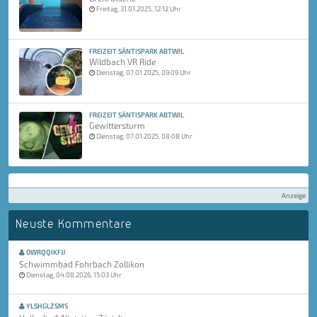
Freitag, 31.01.2025, 12:12 Uhr
FREIZEIT SÄNTISPARK ABTWIL
Wildbach VR Ride
Dienstag, 07.01.2025, 09:09 Uhr
FREIZEIT SÄNTISPARK ABTWIL
Gewittersturm
Dienstag, 07.01.2025, 08:08 Uhr
Anzeige
Neuste Kommentare
OWRQQIKFJJ
Schwimmbad Fohrbach Zollikon
Dienstag, 04.08.2026, 15:03 Uhr
YLSHGLZSMS