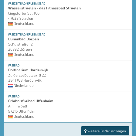
FREIZEITBAD/ERLEBNISBAD
Wasserstraelen - das Fitnessbad Straelen
Lingsforter Str. 100
47638 Straelen
Deutschland
FREIZEITBAD/ERLEBNISBAD
Dünenbad Dörpen
Schulstraße 12
26892 Dörpen
Deutschland
FREIBAD
Dolfinarium Harderwijk
Zuiderzeeboulevard 22
3841 WB Harderwijk
Niederlande
FREIBAD
Erlebnisfreibad Uffenheim
Am Freibad
97215 Uffenheim
Deutschland
weitere Bäder anzeigen