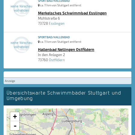
SPORTBAD/HALLENBAD
ca. 11 km von Stuttgart entfernt
Merkelsches Schwimmbad Esslingen
Mühlstraße 6
73728
Esslingen
SPORTBAD/HALLENBAD
ca. 11 km von Stuttgart entfernt
Hallenbad Nellingen Ostfildern
In den Anlagen 2
73760
Ostfildern
Anzeige
Übersichtskarte Schwimmbäder Stuttgart und
Umgebung
+
-