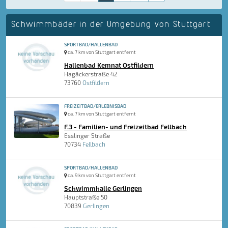
Schwimmbäder in der Umgebung von Stuttgart
SPORTBAD/HALLENBAD
ca. 7 km von Stuttgart entfernt
Hallenbad Kemnat Ostfildern
Hagäckerstraße 42
73760
Ostfildern
FREIZEITBAD/ERLEBNISBAD
ca. 7 km von Stuttgart entfernt
F.3 - Familien- und Freizeitbad Fellbach
Esslinger Straße
70734
Fellbach
SPORTBAD/HALLENBAD
ca. 9 km von Stuttgart entfernt
Schwimmhalle Gerlingen
Hauptstraße 50
70839
Gerlingen