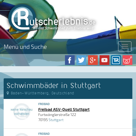
Menü und Suche
Menü
Schwimmbäder in Stuttgart
Baden-Württemberg, Deutschland
FREIBAD
Freibad ASV-Quell Stuttgart
Furtwänglerstraße 122
70195
Stuttgart
FREIBAD