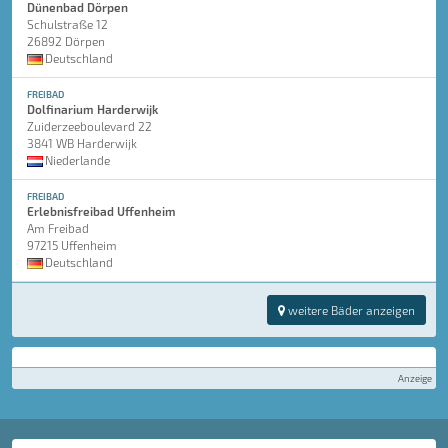
Dünenbad Dörpen
Schulstraße 12
26892 Dörpen
Deutschland
FREIBAD
Dolfinarium Harderwijk
Zuiderzeeboulevard 22
3841 WB Harderwijk
Niederlande
FREIBAD
Erlebnisfreibad Uffenheim
Am Freibad
97215 Uffenheim
Deutschland
weitere Bäder anzeigen
Anzeige