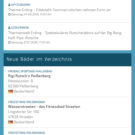
HPTZUOUXWV
Therme Erding - Edelstahl-Sommerrutschen nehmen Form an
Dienstag, 04.08.2026, 15:03 Uhr
GZDLYRMKSE
Thermenwelt Erding - Spektakuläres Rutscherlebnis auf der Big Bang
Half-Pipe-Rutsche
Samstag, 25.07.2026, 17:05 Uhr
Neue Bäder im Verzeichnis
FREIBAD, SPORTBAD/HALLENBAD
Rigi Rutsch'n Peißenberg
Pestalozzistr. 8
82380 Peißenberg
Deutschland
FREIZEITBAD/ERLEBNISBAD
Wasserstraelen - das Fitnessbad Straelen
Lingsforter Str. 100
47638 Straelen
Deutschland
FREIZEITBAD/ERLEBNISBAD