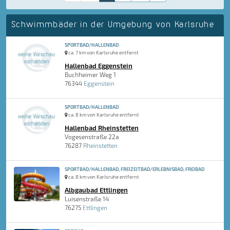
Schwimmbäder in der Umgebung von Karlsruhe
SPORTBAD/HALLENBAD
ca. 7 km von Karlsruhe entfernt
Hallenbad Eggenstein
Buchheimer Weg 1
76344
Eggenstein
SPORTBAD/HALLENBAD
ca. 8 km von Karlsruhe entfernt
Hallenbad Rheinstetten
Vogesenstraße 22a
76287
Rheinstetten
SPORTBAD/HALLENBAD, FREIZEITBAD/ERLEBNISBAD, FREIBAD
ca. 8 km von Karlsruhe entfernt
Albgaubad Ettlingen
Luisenstraße 14
76275
Ettlingen