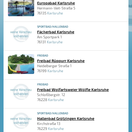
Europabad Karlsruhe
Hermann-Veit-Straße 5
76135
Karlsruhe
SPORTBAD/HALLENBAD
Fächerbad Karlsruhe
Am Sportpark 1
76131
Karlsruhe
FREIBAD
Freibad Rüppurr Karlsruhe
Heidelberger Straße 1
76199
Karlsruhe
FREIBAD
Freibad Wolfartsweier Wölfle Karlsruhe
Schloßbergstr. 12
76228
Karlsruhe
SPORTBAD/HALLENBAD
Hallenbad Grötzingen Karlsruhe
Kirchstraße 13
76229
Karlsruhe