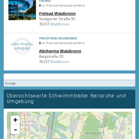
FREIBAD
ca. 11 km von Karlsruhe entfernt
Freibad Waldbronn
Stuttgarter Straße 95
76337
Waldbronn
FREIZEITBAD/ERLEBNISBAD
ca. 11 km von Karlsruhe entfernt
Albtherme Waldbronn
Bergstraße 30
76337
Waldbronn
Anzeige
Übersichtskarte Schwimmbäder Karlsruhe und
Umgebung
+
-