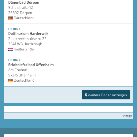
Dünenbad Dörpen
Schulstraße 12
26892 Dörpen
Deutschland
FREIBAD
Dolfinarium Harderwijk
Zuiderzeeboulevard 22
3841 WB Harderwijk
Niederlande
FREIBAD
Erlebnisfreibad Uffenheim
Am Freibad
97215 Uffenheim
Deutschland
weitere Bäder anzeigen
Anzeige