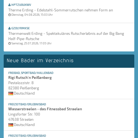
HPTZUOUXWV
Therme Erding - Edelstahl-Sommerrutschen nehmen Form an
Dienstag, 04.08.2026, 15:03 Uhr
GZDLYRMKSE
Thermenwelt Erding - Spektakuläres Rutscherlebnis auf der Big Bang
Half-Pipe-Rutsche
Samstag, 25.07.2026, 17:05 Uhr
Neue Bäder im Verzeichnis
FREIBAD, SPORTBAD/HALLENBAD
Rigi Rutsch'n Peißenberg
Pestalozzistr. 8
82380 Peißenberg
Deutschland
FREIZEITBAD/ERLEBNISBAD
Wasserstraelen - das Fitnessbad Straelen
Lingsforter Str. 100
47638 Straelen
Deutschland
FREIZEITBAD/ERLEBNISBAD