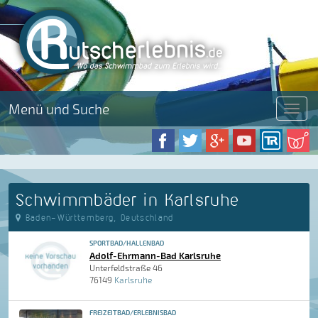
Menü und Suche
Menü
Schwimmbäder in Karlsruhe
Baden-Württemberg, Deutschland
SPORTBAD/HALLENBAD
Adolf-Ehrmann-Bad Karlsruhe
Unterfeldstraße 46
76149
Karlsruhe
FREIZEITBAD/ERLEBNISBAD