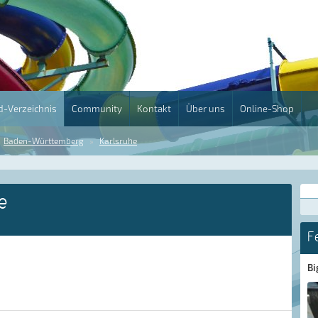
-Verzeichnis
Community
Kontakt
Über uns
Online-Shop
Baden-Württemberg
Karlsruhe
e
F
Bi