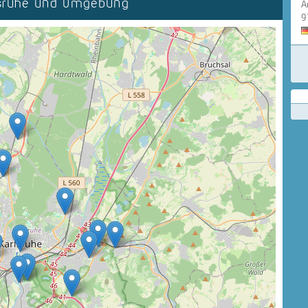
lsruhe und Umgebung
A
9