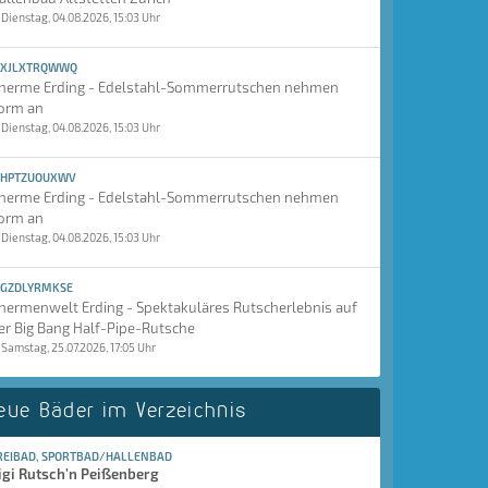
Dienstag, 04.08.2026, 15:03 Uhr
XJLXTRQWWQ
herme Erding - Edelstahl-Sommerrutschen nehmen
orm an
Dienstag, 04.08.2026, 15:03 Uhr
HPTZUOUXWV
herme Erding - Edelstahl-Sommerrutschen nehmen
orm an
Dienstag, 04.08.2026, 15:03 Uhr
GZDLYRMKSE
hermenwelt Erding - Spektakuläres Rutscherlebnis auf
er Big Bang Half-Pipe-Rutsche
Samstag, 25.07.2026, 17:05 Uhr
eue Bäder im Verzeichnis
REIBAD, SPORTBAD/HALLENBAD
igi Rutsch'n Peißenberg