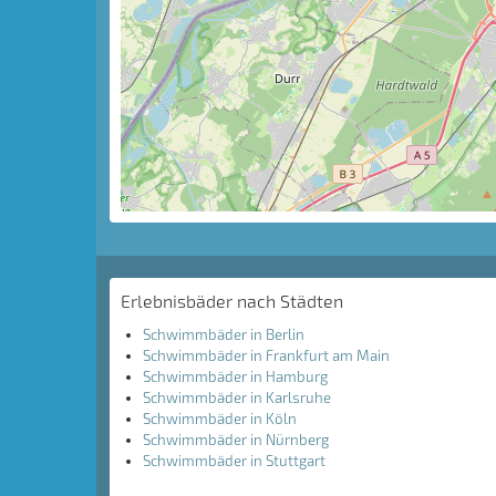
Erlebnisbäder nach Städten
Schwimmbäder in Berlin
Schwimmbäder in Frankfurt am Main
Schwimmbäder in Hamburg
Schwimmbäder in Karlsruhe
Schwimmbäder in Köln
Schwimmbäder in Nürnberg
Schwimmbäder in Stuttgart