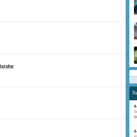
lsruhe
N
S
H