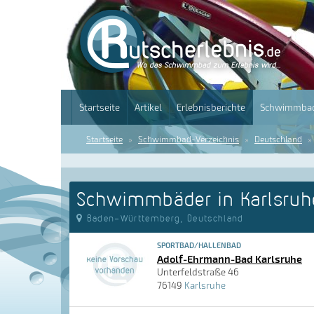
Startseite
Artikel
Erlebnisberichte
Schwimmbad
Startseite
Schwimmbad-Verzeichnis
Deutschland
Schwimmbäder in Karlsruh
Baden-Württemberg, Deutschland
SPORTBAD/HALLENBAD
Adolf-Ehrmann-Bad Karlsruhe
Unterfeldstraße 46
76149
Karlsruhe