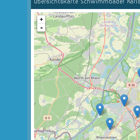
Übersichtskarte Schwimmbäder Kar
+
-