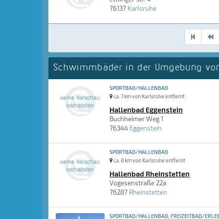
76137
Karlsruhe
Schwimmbäder in der Umgebung von
SPORTBAD/HALLENBAD
ca. 7 km von Karlsruhe entfernt
Hallenbad Eggenstein
Buchheimer Weg 1
76344
Eggenstein
SPORTBAD/HALLENBAD
ca. 8 km von Karlsruhe entfernt
Hallenbad Rheinstetten
Vogesenstraße 22a
76287
Rheinstetten
SPORTBAD/HALLENBAD, FREIZEITBAD/ERLEB