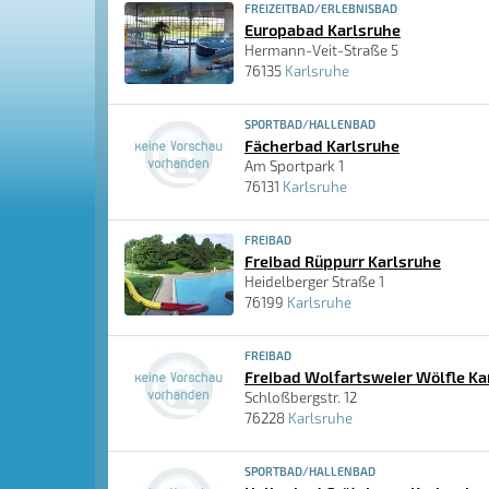
FREIZEITBAD/ERLEBNISBAD
Europabad Karlsruhe
Hermann-Veit-Straße 5
76135
Karlsruhe
SPORTBAD/HALLENBAD
Fächerbad Karlsruhe
Am Sportpark 1
76131
Karlsruhe
FREIBAD
Freibad Rüppurr Karlsruhe
Heidelberger Straße 1
76199
Karlsruhe
FREIBAD
Freibad Wolfartsweier Wölfle Ka
Schloßbergstr. 12
76228
Karlsruhe
SPORTBAD/HALLENBAD