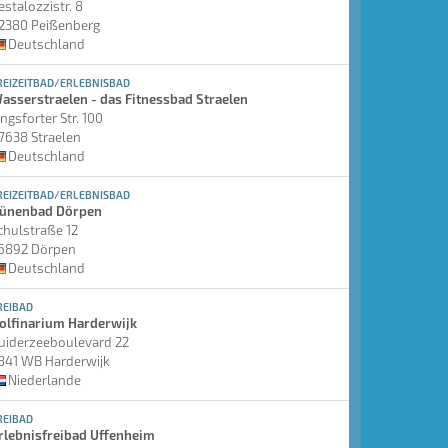
estalozzistr. 8
2380 Peißenberg
Deutschland
REIZEITBAD/ERLEBNISBAD
asserstraelen - das Fitnessbad Straelen
ingsforter Str. 100
7638 Straelen
Deutschland
REIZEITBAD/ERLEBNISBAD
ünenbad Dörpen
chulstraße 12
6892 Dörpen
Deutschland
REIBAD
olfinarium Harderwijk
uiderzeeboulevard 22
841 WB Harderwijk
Niederlande
REIBAD
rlebnisfreibad Uffenheim