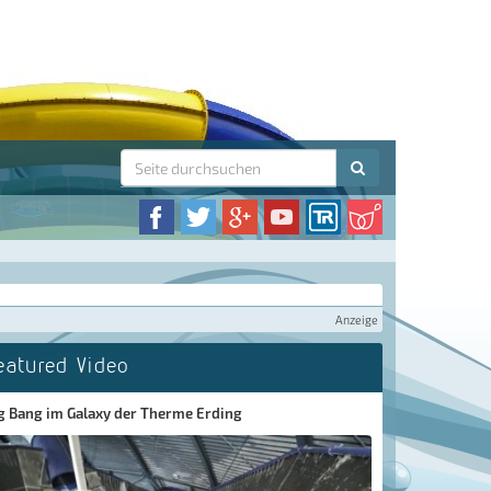
Anzeige
eatured Video
g Bang im Galaxy der Therme Erding