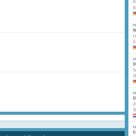
P
8
F
W
L
4
F
D
S
2
F
D
Z
3
F
E