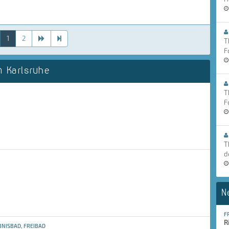
1
2
T
F
 Karlsruhe
T
F
T
d
N
F
R
NISBAD, FREIBAD