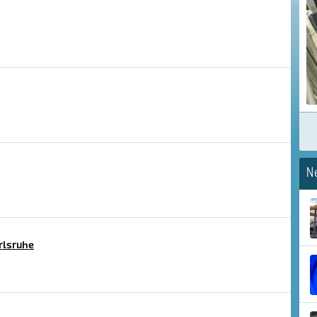
N
rlsruhe