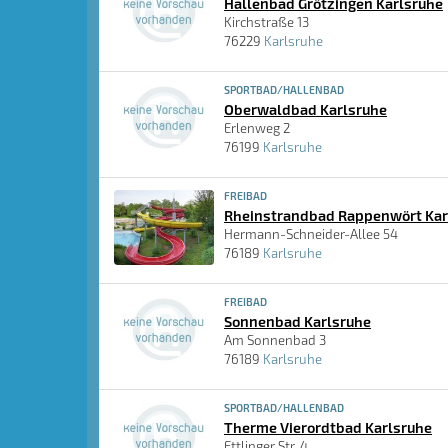
Hallenbad Grötzingen Karlsruhe
Kirchstraße 13
76229
Karlsruhe
SPORTBAD/HALLENBAD
Oberwaldbad Karlsruhe
Erlenweg 2
76199
Karlsruhe
FREIBAD
Rheinstrandbad Rappenwört Kar
Hermann-Schneider-Allee 54
76189
Karlsruhe
FREIBAD
Sonnenbad Karlsruhe
Am Sonnenbad 3
76189
Karlsruhe
SPORTBAD/HALLENBAD
Therme Vierordtbad Karlsruhe
Ettlinger Str. 4