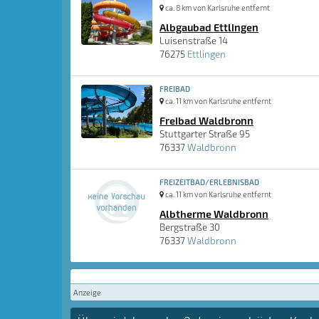
ca. 8 km von Karlsruhe entfernt
Albgaubad Ettlingen
Luisenstraße 14
76275
Ettlingen
FREIBAD
ca. 11 km von Karlsruhe entfernt
Freibad Waldbronn
Stuttgarter Straße 95
76337
Waldbronn
FREIZEITBAD/ERLEBNISBAD
ca. 11 km von Karlsruhe entfernt
Albtherme Waldbronn
Bergstraße 30
76337
Waldbronn
Anzeige