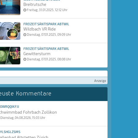
Breitrutsche
Freitag, 31.01.2025, 12:12 Uhr
FREIZEIT SÄNTISPARK ABTWIL
Wildbach VR Ride
Dienstag, 07.01.2025, 09:09 Uhr
FREIZEIT SÄNTISPARK ABTWIL
Gewittersturm
Dienstag, 07.01.2025, 08:08 Uhr
Anzeige
euste Kommentare
OWRQQIKFJJ
chwimmbad Fohrbach Zollikon
Dienstag, 04.08.2026, 15:03 Uhr
YLSHGLZSMS
allenbad Altstetten Zürich