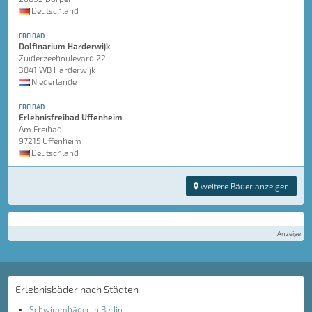
Deutschland
FREIBAD
Dolfinarium Harderwijk
Zuiderzeeboulevard 22
3841 WB Harderwijk
Niederlande
FREIBAD
Erlebnisfreibad Uffenheim
Am Freibad
97215 Uffenheim
Deutschland
weitere Bäder anzeigen
Anzeige
Erlebnisbäder nach Städten
Schwimmbäder in Berlin