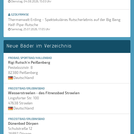
Dienstag, 04.08.2026, 15:03 Uhr
GZDLYRMKSE
Thermenwelt Erding - Spektakuläres Rutscherlebnis auf der Big Bang
Half-Pipe-Rutsche
Samstag, 25.07.2026, 17:05 Uhr
Neue Bäder im Verzeichnis
FREIBAD, SPORTBAD/HALLENBAD
Rigi Rutsch'n Peißenberg
Pestalozzistr. 8
82380 Peißenberg
Deutschland
FREIZEITBAD/ERLEBNISBAD
Wasserstraelen - das Fitnessbad Straelen
Lingsforter Str. 100
47638 Straelen
Deutschland
FREIZEITBAD/ERLEBNISBAD
Dünenbad Dörpen
Schulstraße 12
26892 Dörpen