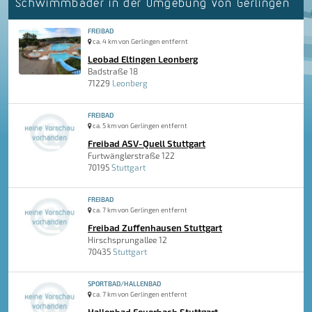
Schwimmbäder in der Umgebung von Gerlingen
FREIBAD
ca. 4 km von Gerlingen entfernt
Leobad Eltingen Leonberg
Badstraße 18
71229
Leonberg
FREIBAD
ca. 5 km von Gerlingen entfernt
Freibad ASV-Quell Stuttgart
Furtwänglerstraße 122
70195
Stuttgart
FREIBAD
ca. 7 km von Gerlingen entfernt
Freibad Zuffenhausen Stuttgart
Hirschsprungallee 12
70435
Stuttgart
SPORTBAD/HALLENBAD
ca. 7 km von Gerlingen entfernt