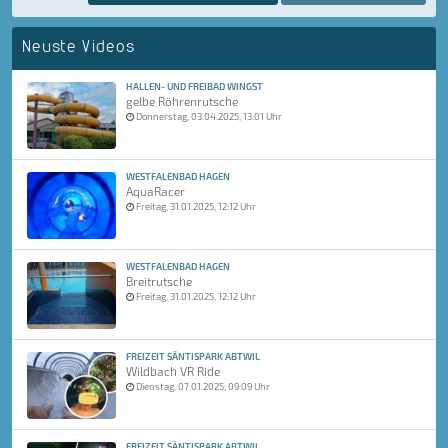
Neuste Videos
HALLEN- UND FREIBAD WINGST
gelbe Röhrenrutsche
Donnerstag, 03.04.2025, 13:01 Uhr
WESTFALENBAD HAGEN
AquaRacer
Freitag, 31.01.2025, 12:12 Uhr
WESTFALENBAD HAGEN
Breitrutsche
Freitag, 31.01.2025, 12:12 Uhr
FREIZEIT SÄNTISPARK ABTWIL
Wildbach VR Ride
Dienstag, 07.01.2025, 09:09 Uhr
FREIZEIT SÄNTISPARK ABTWIL