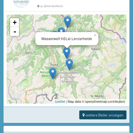
ca. 22 km entfernt
+
-
×
Wasserwelt H2Lai Lenzerheide
Leaflet
| Map data © openstreetmap contributors
weitere Bäder anzeigen