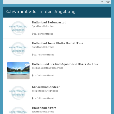
Anzeige
Schwimmbäder in der Umgebung
Hallenbad Tiefencastel
Sportbad/Hallenbad
ca. 8 km entfernt
Hallenbad Tuma Platta Domat/Ems
Sportbad/Hallenbad
ca. 14 km entfernt
Hallen- und Freibad Aquamarin Obere Au Chur
Freibad, Sportbad/Hallenbad
ca. 14 km entfernt
Mineralbad Andeer
Freizeitbad/Erlebnisbad
ca. 18 km entfernt
Hallenbad Zizers
Sportbad/Hallenbad