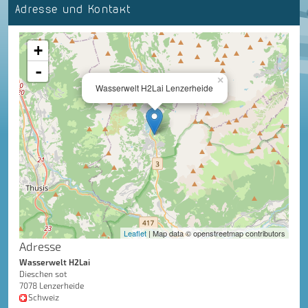
Adresse und Kontakt
+
-
×
Wasserwelt H2Lai Lenzerheide
Leaflet
| Map data © openstreetmap contributors
Adresse
Wasserwelt H2Lai
Dieschen sot
7078 Lenzerheide
Schweiz