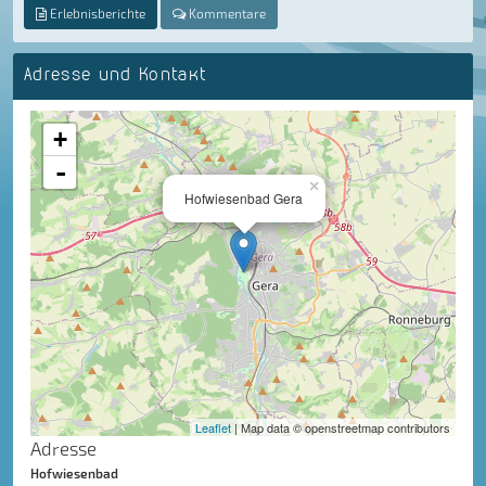
Erlebnisberichte
Kommentare
Adresse und Kontakt
+
-
×
Hofwiesenbad Gera
Leaflet
| Map data © openstreetmap contributors
Adresse
Hofwiesenbad