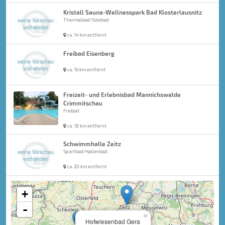
Kristall Sauna-Wellnesspark Bad Klosterlausnitz
Thermalbad/Solebad
ca. 14 km entfernt
Freibad Eisenberg
ca. 16 km entfernt
Freizeit- und Erlebnisbad Mannichswalde
Crimmitschau
Freibad
ca. 18 km entfernt
Schwimmhalle Zeitz
Sportbad/Hallenbad
ca. 20 km entfernt
+
-
×
Hofwiesenbad Gera