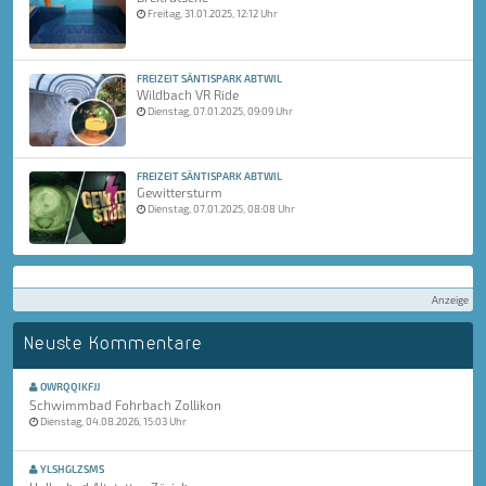
Freitag, 31.01.2025, 12:12 Uhr
FREIZEIT SÄNTISPARK ABTWIL
Wildbach VR Ride
Dienstag, 07.01.2025, 09:09 Uhr
FREIZEIT SÄNTISPARK ABTWIL
Gewittersturm
Dienstag, 07.01.2025, 08:08 Uhr
Anzeige
Neuste Kommentare
OWRQQIKFJJ
Schwimmbad Fohrbach Zollikon
Dienstag, 04.08.2026, 15:03 Uhr
YLSHGLZSMS