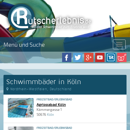
Menü und Suche
Menü
Schwimmbäder in Köln
Nordrhein-Westfalen, Deutschland
FREIZEITBAD/ERLEBNISBAD
Agrippabad Köln
Kämmergasse 1
50676
Köln
FREIZEITBAD/ERLEBNISBAD