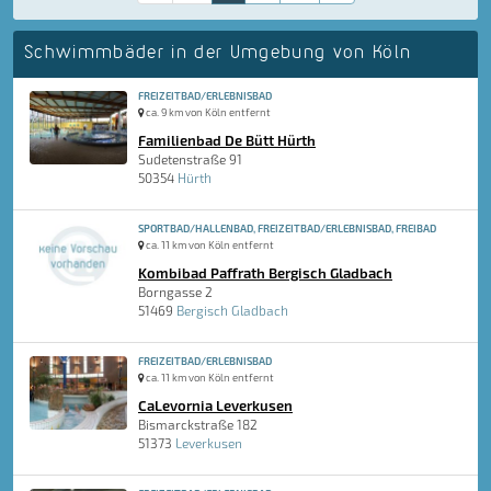
Schwimmbäder in der Umgebung von Köln
FREIZEITBAD/ERLEBNISBAD
ca. 9 km von Köln entfernt
Familienbad De Bütt Hürth
Sudetenstraße 91
50354
Hürth
SPORTBAD/HALLENBAD, FREIZEITBAD/ERLEBNISBAD, FREIBAD
ca. 11 km von Köln entfernt
Kombibad Paffrath Bergisch Gladbach
Borngasse 2
51469
Bergisch Gladbach
FREIZEITBAD/ERLEBNISBAD
ca. 11 km von Köln entfernt
CaLevornia Leverkusen
Bismarckstraße 182
51373
Leverkusen