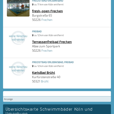
FREIZEITBAD/ERLEBNISBAD
ca. 11 km von Köln entfernt
fresh-open Frechen
Burgstraße 65
50226
Frechen
FREIBAD
ca. 12 km von Köln entfernt
Terrassenfreibad Frechen
Allee zum Sportpark
50226
Frechen
FREIZEITBAD/ERLEBNISBAD, FREIBAD
ca. 12 km von Köln entfernt
KarlsBad Brühl
Kurfürstenstraße 40
50321
Brühl
Anzeige
Übersichtskarte Schwimmbäder Köln und
Umgebung