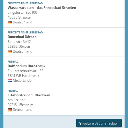
FREIZEITBAD/ERLEBNISBAD
Wasserstraelen - das Fitnessbad Straelen
Lingsforter Str. 100
47638 Straelen
Deutschland
FREIZEITBAD/ERLEBNISBAD
Dünenbad Dörpen
Schulstraße 12
26892 Dörpen
Deutschland
FREIBAD
Dolfinarium Harderwijk
Zuiderzeeboulevard 22
3841 WB Harderwijk
Niederlande
FREIBAD
Erlebnisfreibad Uffenheim
Am Freibad
97215 Uffenheim
Deutschland
weitere Bäder anzeigen