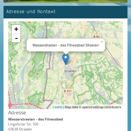
Adresse und Kontakt
+
-
×
Wasserstraelen - das Fitnessbad Straelen
Leaflet
| Map data © openstreetmap contributors
Adresse
Wasserstraelen - das Fitnessbad
Lingsforter Str. 100
47638 Straelen