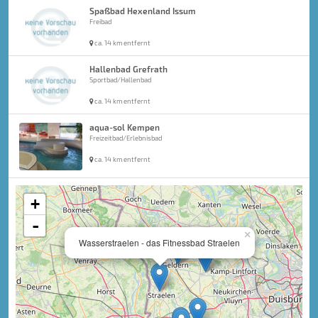
Spaßbad Hexenland Issum
Freibad
ca. 14 km entfernt
Hallenbad Grefrath
Sportbad/Hallenbad
ca. 14 km entfernt
aqua-sol Kempen
Freizeitbad/Erlebnisbad
ca. 14 km entfernt
+
-
×
Wasserstraelen - das Fitnessbad Straelen