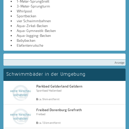
1-Meter-Sprungbrett
3-Meter-Sprungturm
Whirlpool
Sportbecken
vier Schwimmbahnen
Aqua-Zirkel-Becken
Aqua-Gymnastik-Becken
Aqua-Jogging-Becken
Babybecken
Elefantenrutsche
Anzeige
Schwimmbäder in der Umgebung
Parkbad Gelderland Geldern
Sportbad/Hallenbad
ca. 9 km entfernt
Freibad Dorenburg Grefrath
Freibad
ca. 13 km entfernt