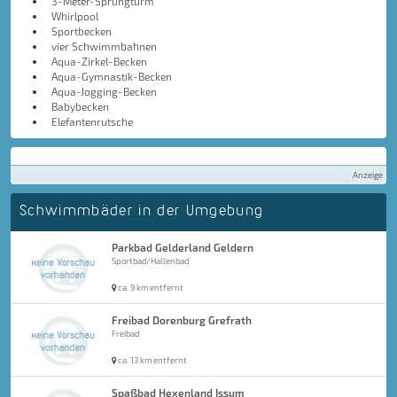
3-Meter-Sprungturm
Whirlpool
Sportbecken
vier Schwimmbahnen
Aqua-Zirkel-Becken
Aqua-Gymnastik-Becken
Aqua-Jogging-Becken
Babybecken
Elefantenrutsche
Anzeige
Schwimmbäder in der Umgebung
Parkbad Gelderland Geldern
Sportbad/Hallenbad
ca. 9 km entfernt
Freibad Dorenburg Grefrath
Freibad
ca. 13 km entfernt
Spaßbad Hexenland Issum