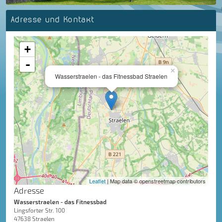
Adresse und Kontakt
+
-
×
Wasserstraelen - das Fitnessbad Straelen
Leaflet
| Map data © openstreetmap contributors
Adresse
Wasserstraelen - das Fitnessbad
Lingsforter Str. 100
47638 Straelen