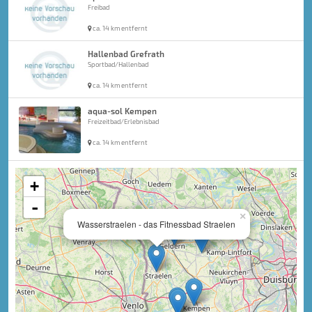
Freibad
ca. 14 km entfernt
Hallenbad Grefrath
Sportbad/Hallenbad
ca. 14 km entfernt
aqua-sol Kempen
Freizeitbad/Erlebnisbad
ca. 14 km entfernt
+
-
×
Wasserstraelen - das Fitnessbad Straelen