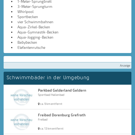
1-Meter-Sprungbrett
3-Meter-Sprungturm
Whirlpool
Sportbecken
vier Schwimmbahnen
Aqua-Zirkel-Becken
Aqua-Gymnastik-Becken
Aqua-Jogging-Becken
Babybecken
Elefantenrutsche
Anzeige
Schwimmbäder in der Umgebung
Parkbad Gelderland Geldern
Sportbad/Hallenbad
ca. 9 km entfernt
Freibad Dorenburg Grefrath
Freibad
ca. 13 km entfernt