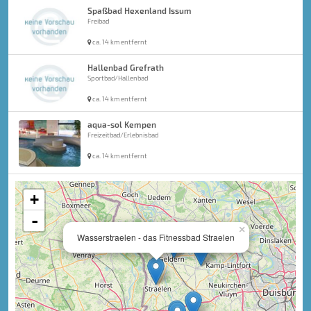
Spaßbad Hexenland Issum
Freibad
ca. 14 km entfernt
Hallenbad Grefrath
Sportbad/Hallenbad
ca. 14 km entfernt
aqua-sol Kempen
Freizeitbad/Erlebnisbad
ca. 14 km entfernt
+
-
×
Wasserstraelen - das Fitnessbad Straelen