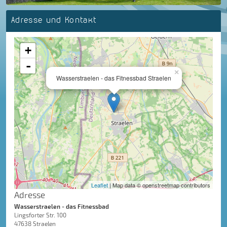
Adresse und Kontakt
+
-
×
Wasserstraelen - das Fitnessbad Straelen
Leaflet
| Map data © openstreetmap contributors
Adresse
Wasserstraelen - das Fitnessbad
Lingsforter Str. 100
47638 Straelen