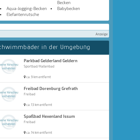
Becken
Aqua-Jogging-Becken
Babybecken
Elefantenrutsche
Anzeige
chwimmbäder in der Umgebung
Parkbad Gelderland Geldern
Sportbad/Hallenbad
ca. 9 km entfernt
Freibad Dorenburg Grefrath
Freibad
ca. 13 km entfernt
Spaßbad Hexenland Issum
Freibad
ca. 14 km entfernt