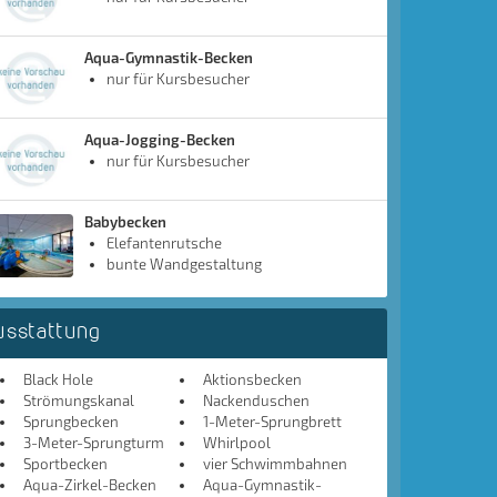
Aqua-Gymnastik-Becken
nur für Kursbesucher
Aqua-Jogging-Becken
nur für Kursbesucher
Babybecken
Elefantenrutsche
bunte Wandgestaltung
usstattung
Black Hole
Aktionsbecken
Strömungskanal
Nackenduschen
Sprungbecken
1-Meter-Sprungbrett
3-Meter-Sprungturm
Whirlpool
Sportbecken
vier Schwimmbahnen
Aqua-Zirkel-Becken
Aqua-Gymnastik-