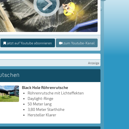
jetzt auf Youtube abonnieren
zum Youtube-Kanal
Anzeige
utschen
Black Hole Röhrenrutsche
Röhrenrutsche mit Lichteffekten
Daylight-Ringe
50 Meter lang
3,80 Meter Starthöhe
Hersteller Klarer