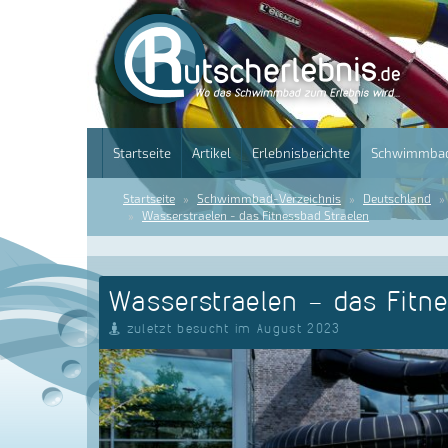
Startseite
Artikel
Erlebnisberichte
Schwimmbad
Startseite
Schwimmbad-Verzeichnis
Deutschland
Wasserstraelen - das Fitnessbad Straelen
Wasserstraelen - das Fitn
zuletzt besucht im August 2023