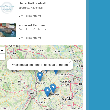
Hallenbad Grefrath
Sportbad/Hallenbad
ca. 14 km entfernt
aqua-sol Kempen
Freizeitbad/Erlebnisbad
ca. 14 km entfernt
+
-
×
Wasserstraelen - das Fitnessbad Straelen