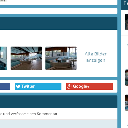
tors
B
Alle Bilder
anzeigen
Twitter
Google+
te und verfasse einen Kommentar!