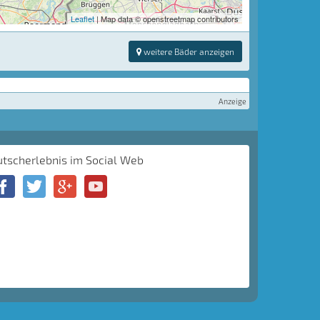
Leaflet
| Map data © openstreetmap contributors
weitere Bäder anzeigen
Anzeige
utscherlebnis im Social Web