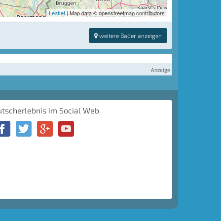
Leaflet
| Map data © openstreetmap contributors
weitere Bäder anzeigen
Anzeige
utscherlebnis im Social Web