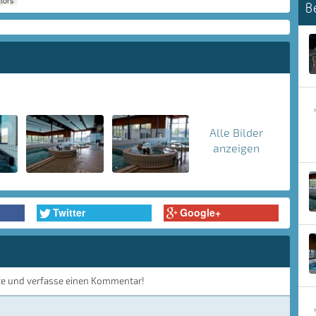
tors
B
Alle Bilder
anzeigen
Twitter
Google+
te und verfasse einen Kommentar!