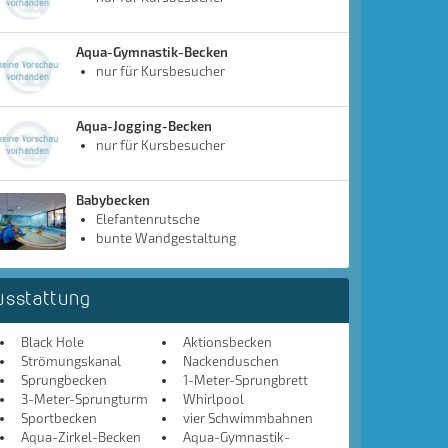
Aqua-Gymnastik-Becken
nur für Kursbesucher
Aqua-Jogging-Becken
nur für Kursbesucher
Babybecken
Elefantenrutsche
bunte Wandgestaltung
usstattung
Black Hole
Aktionsbecken
Strömungskanal
Nackenduschen
Sprungbecken
1-Meter-Sprungbrett
3-Meter-Sprungturm
Whirlpool
Sportbecken
vier Schwimmbahnen
Aqua-Zirkel-Becken
Aqua-Gymnastik-