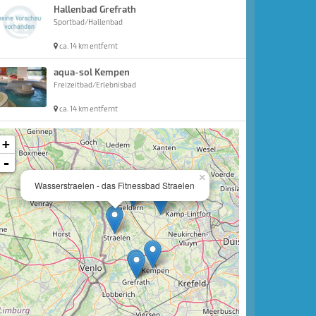
Hallenbad Grefrath
Sportbad/Hallenbad
ca. 14 km entfernt
aqua-sol Kempen
Freizeitbad/Erlebnisbad
ca. 14 km entfernt
+
-
×
Wasserstraelen - das Fitnessbad Straelen