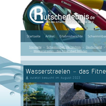
Startseite
Artikel
Erlebnisberichte
Schwimmbad
Startseite
Schwimmbad-Verzeichnis
Deutschland
Wasserstraelen - das Fitnessbad Straelen
Wasserstraelen - das Fitn
zuletzt besucht im August 2023