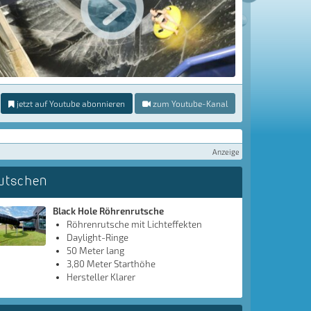
jetzt auf Youtube abonnieren
zum Youtube-Kanal
Anzeige
utschen
Black Hole Röhrenrutsche
Röhrenrutsche mit Lichteffekten
Daylight-Ringe
50 Meter lang
3,80 Meter Starthöhe
Hersteller Klarer