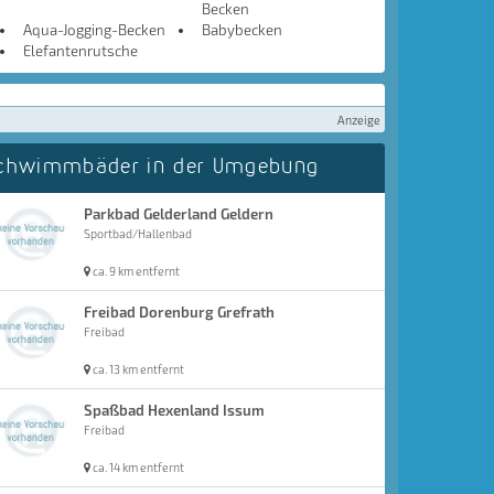
Becken
Aqua-Jogging-Becken
Babybecken
Elefantenrutsche
Anzeige
chwimmbäder in der Umgebung
Parkbad Gelderland Geldern
Sportbad/Hallenbad
ca. 9 km entfernt
Freibad Dorenburg Grefrath
Freibad
ca. 13 km entfernt
Spaßbad Hexenland Issum
Freibad
ca. 14 km entfernt