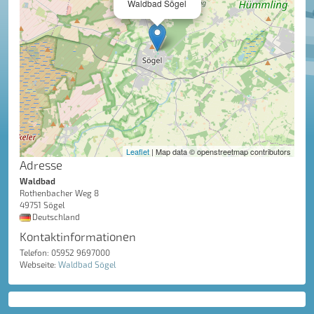
Waldbad Sögel
Leaflet
| Map data © openstreetmap contributors
Adresse
Waldbad
Rothenbacher Weg 8
49751 Sögel
Deutschland
Kontaktinformationen
Telefon: 05952 9697000
Webseite:
Waldbad Sögel