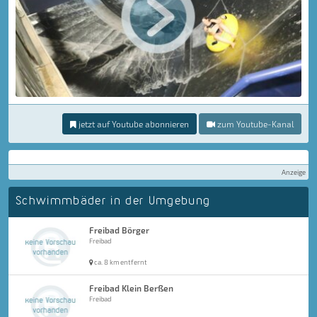
jetzt auf Youtube abonnieren
zum Youtube-Kanal
Anzeige
Schwimmbäder in der Umgebung
Freibad Börger
Freibad
ca. 8 km entfernt
Freibad Klein Berßen
Freibad