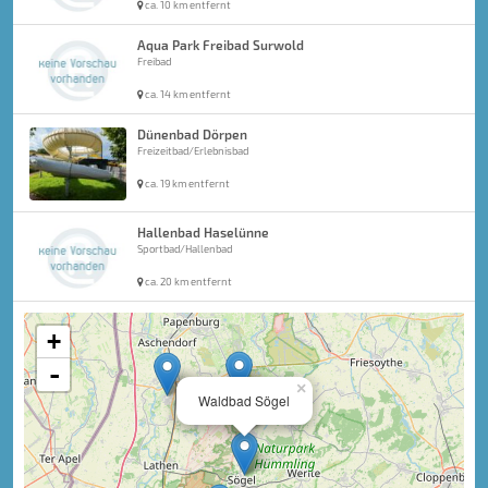
ca. 10 km entfernt
Aqua Park Freibad Surwold
Freibad
ca. 14 km entfernt
Dünenbad Dörpen
Freizeitbad/Erlebnisbad
ca. 19 km entfernt
Hallenbad Haselünne
Sportbad/Hallenbad
ca. 20 km entfernt
+
-
×
Waldbad Sögel