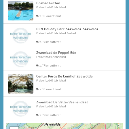
Bosbad Putten
Freizeitbad/Erlebnisbad
ca. 10 km entfernt
RCN Holiday Park Zeewolde Zeewolde
Freizeitbad/Erlebnisbad, Freibad
ca. 15 km entfernt
Zwembad de Peppel Ede
Freizeitbad/Erlebnisbad
ca. 17 km entfernt
Center Parcs De Eemhof Zeewolde
Freizeitbad/Erlebnisbad
ca. 18 km entfernt
Zwembad De Vallei Veenendaal
Freizeitbad/Erlebnisbad
ca. 19 km entfernt