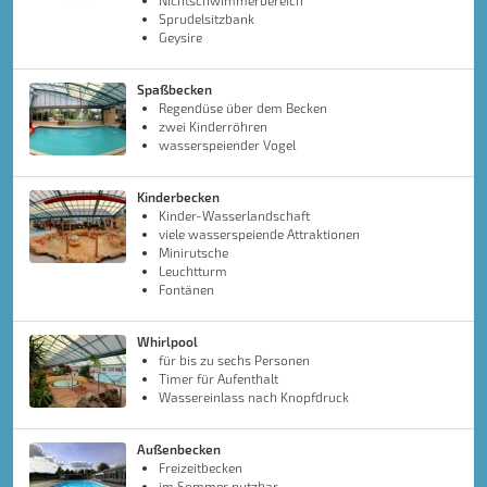
Nichtschwimmerbereich
Sprudelsitzbank
Geysire
Spaßbecken
Regendüse über dem Becken
zwei Kinderröhren
wasserspeiender Vogel
Kinderbecken
Kinder-Wasserlandschaft
viele wasserspeiende Attraktionen
Minirutsche
Leuchtturm
Fontänen
Whirlpool
für bis zu sechs Personen
Timer für Aufenthalt
Wassereinlass nach Knopfdruck
Außenbecken
Freizeitbecken
im Sommer nutzbar