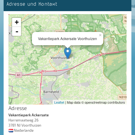
Adresse und Kontakt
+
-
×
Vakantiepark Ackersate Voorthuizen
Leaflet
| Map data © openstreetmap contributors
Adresse
Vakantiepark Ackersate
Harremaatweg 26
3781 NJ Voorthuizen
Niederlande