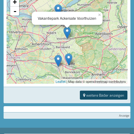
+
-
×
Vakantiepark Ackersate Voorthuizen
Leaflet
| Map data © openstreetmap contributors
weitere Bäder anzeigen
Anzeige