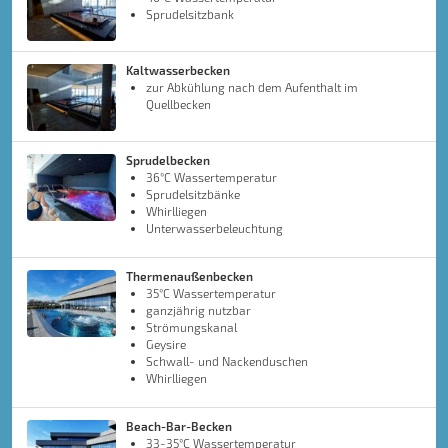
Sprudelsitzbank
Kaltwasserbecken
zur Abkühlung nach dem Aufenthalt im
Quellbecken
Sprudelbecken
36°C Wassertemperatur
Sprudelsitzbänke
Whirlliegen
Unterwasserbeleuchtung
Thermenaußenbecken
35°C Wassertemperatur
ganzjährig nutzbar
Strömungskanal
Geysire
Schwall- und Nackenduschen
Whirlliegen
Beach-Bar-Becken
33-35°C Wassertemperatur