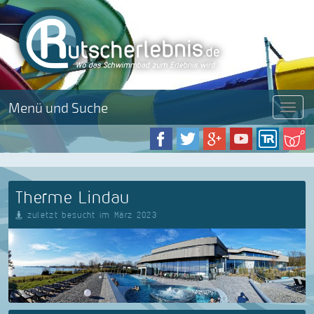
Menü und Suche
Menü
Therme Lindau
zuletzt besucht im März 2023