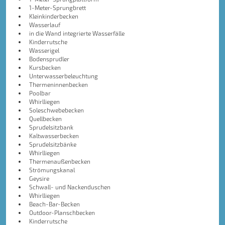
1-Meter-Sprungbrett
Kleinkinderbecken
Wasserlauf
in die Wand integrierte Wasserfälle
Kinderrutsche
Wasserigel
Bodensprudler
Kursbecken
Unterwasserbeleuchtung
Thermeninnenbecken
Poolbar
Whirlliegen
Soleschwebebecken
Quellbecken
Sprudelsitzbank
Kaltwasserbecken
Sprudelsitzbänke
Whirlliegen
Thermenaußenbecken
Strömungskanal
Geysire
Schwall- und Nackenduschen
Whirlliegen
Beach-Bar-Becken
Outdoor-Planschbecken
Kinderrutsche