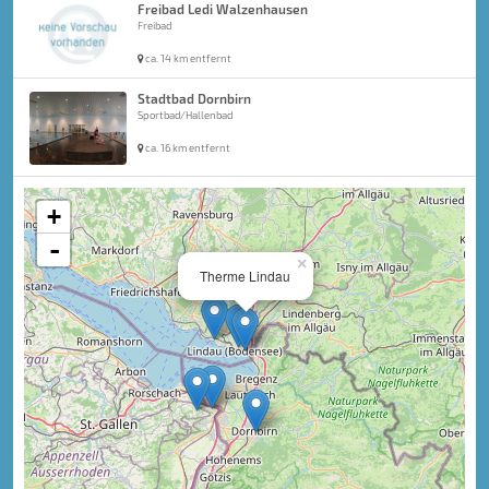
Freibad Ledi Walzenhausen
Freibad
ca. 14 km entfernt
Stadtbad Dornbirn
Sportbad/Hallenbad
ca. 16 km entfernt
+
-
×
Therme Lindau