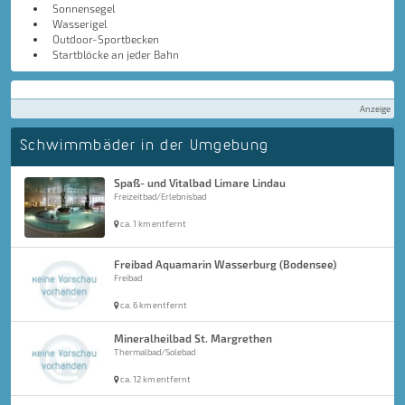
Sonnensegel
Wasserigel
Outdoor-Sportbecken
Startblöcke an jeder Bahn
Anzeige
Schwimmbäder in der Umgebung
Spaß- und Vitalbad Limare Lindau
Freizeitbad/Erlebnisbad
ca. 1 km entfernt
Freibad Aquamarin Wasserburg (Bodensee)
Freibad
ca. 6 km entfernt
Mineralheilbad St. Margrethen
Thermalbad/Solebad
ca. 12 km entfernt