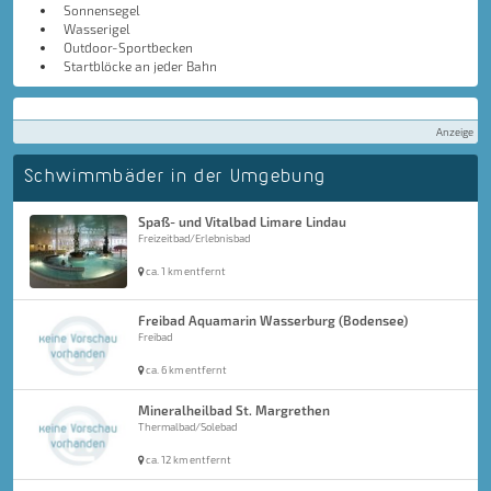
Sonnensegel
Wasserigel
Outdoor-Sportbecken
Startblöcke an jeder Bahn
Anzeige
Schwimmbäder in der Umgebung
Spaß- und Vitalbad Limare Lindau
Freizeitbad/Erlebnisbad
ca. 1 km entfernt
Freibad Aquamarin Wasserburg (Bodensee)
Freibad
ca. 6 km entfernt
Mineralheilbad St. Margrethen
Thermalbad/Solebad
ca. 12 km entfernt