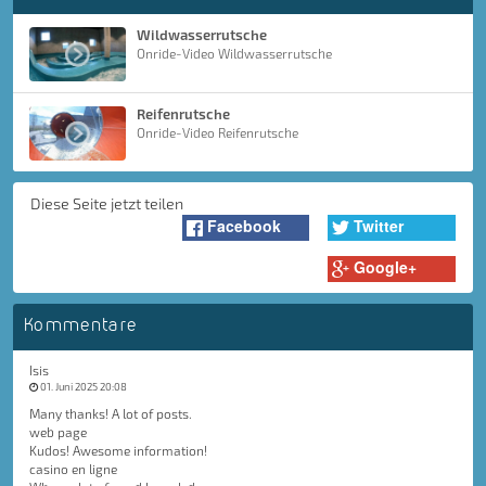
Wildwasserrutsche
Onride-Video Wildwasserrutsche
Reifenrutsche
Onride-Video Reifenrutsche
Diese Seite jetzt teilen
Facebook
Twitter
Google+
Kommentare
Isis
01. Juni 2025 20:08
Many thanks! A lot of posts.
web page
Kudos! Awesome information!
casino en ligne