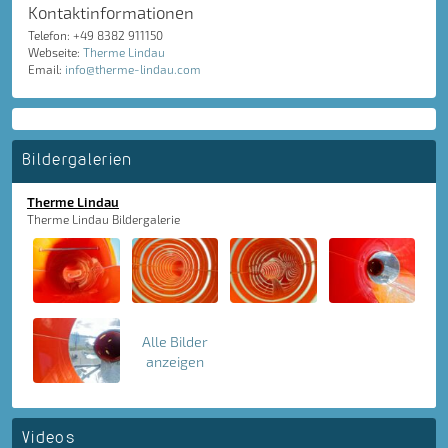
Kontaktinformationen
Telefon: +49 8382 911150
Webseite:
Therme Lindau
Email:
info@therme-lindau.com
Bildergalerien
Therme Lindau
Therme Lindau Bildergalerie
Alle Bilder
anzeigen
Videos