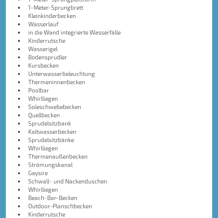
1-Meter-Sprungbrett
Kleinkinderbecken
Wasserlauf
in die Wand integrierte Wasserfälle
Kinderrutsche
Wasserigel
Bodensprudler
Kursbecken
Unterwasserbeleuchtung
Thermeninnenbecken
Poolbar
Whirlliegen
Soleschwebebecken
Quellbecken
Sprudelsitzbank
Kaltwasserbecken
Sprudelsitzbänke
Whirlliegen
Thermenaußenbecken
Strömungskanal
Geysire
Schwall- und Nackenduschen
Whirlliegen
Beach-Bar-Becken
Outdoor-Planschbecken
Kinderrutsche