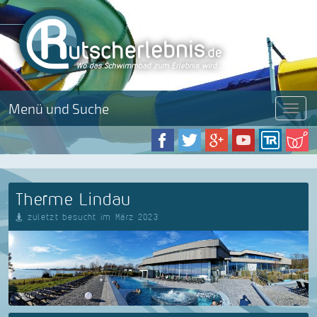
Menü und Suche
Menü
Therme Lindau
zuletzt besucht im März 2023