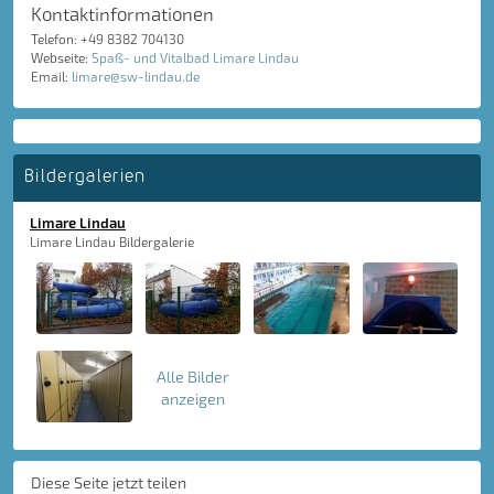
Kontaktinformationen
Telefon: +49 8382 704130
Webseite:
Spaß- und Vitalbad Limare Lindau
Email:
limare@sw-lindau.de
Bildergalerien
Limare Lindau
Limare Lindau Bildergalerie
Alle Bilder
anzeigen
Diese Seite jetzt teilen