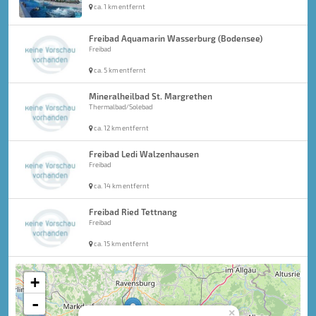
ca. 1 km entfernt
Freibad Aquamarin Wasserburg (Bodensee)
Freibad
ca. 5 km entfernt
Mineralheilbad St. Margrethen
Thermalbad/Solebad
ca. 12 km entfernt
Freibad Ledi Walzenhausen
Freibad
ca. 14 km entfernt
Freibad Ried Tettnang
Freibad
ca. 15 km entfernt
+
-
×