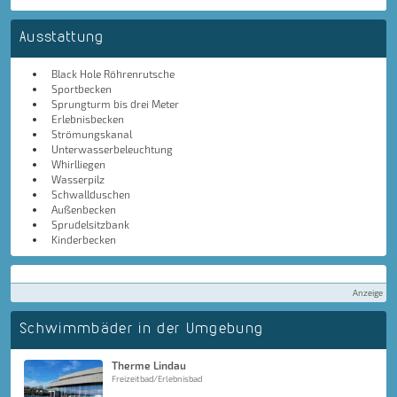
Ausstattung
Black Hole Röhrenrutsche
Sportbecken
Sprungturm bis drei Meter
Erlebnisbecken
Strömungskanal
Unterwasserbeleuchtung
Whirlliegen
Wasserpilz
Schwallduschen
Außenbecken
Sprudelsitzbank
Kinderbecken
Anzeige
Schwimmbäder in der Umgebung
Therme Lindau
Freizeitbad/Erlebnisbad