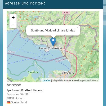
Adresse und Kontakt
+
-
×
Spaß- und Vitalbad Limare Lindau
Leaflet
| Map data © openstreetmap contributors
Adresse
Spaß- und Vitalbad Limare
Bregenzer Str. 36
88131 Lindau
Deutschland