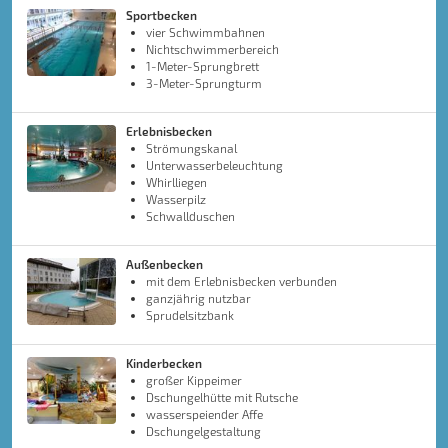
Sportbecken
vier Schwimmbahnen
Nichtschwimmerbereich
1-Meter-Sprungbrett
3-Meter-Sprungturm
Erlebnisbecken
Strömungskanal
Unterwasserbeleuchtung
Whirlliegen
Wasserpilz
Schwallduschen
Außenbecken
mit dem Erlebnisbecken verbunden
ganzjährig nutzbar
Sprudelsitzbank
Kinderbecken
großer Kippeimer
Dschungelhütte mit Rutsche
wasserspeiender Affe
Dschungelgestaltung