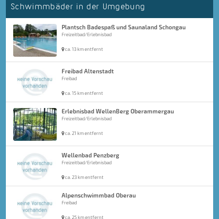
Schwimmbäder in der Umgebung
Plantsch Badespaß und Saunaland Schongau
Freizeitbad/Erlebnisbad
ca. 13 km entfernt
Freibad Altenstadt
Freibad
ca. 15 km entfernt
Erlebnisbad WellenBerg Oberammergau
Freizeitbad/Erlebnisbad
ca. 21 km entfernt
Wellenbad Penzberg
Freizeitbad/Erlebnisbad
ca. 23 km entfernt
Alpenschwimmbad Oberau
Freibad
ca. 25 km entfernt