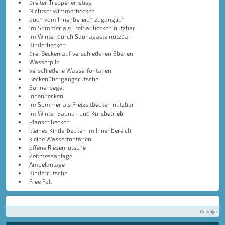
breiter Treppeneinstieg
Nichtschwimmerbecken
auch vom Innenbereich zugänglich
im Sommer als Freibadbecken nutzbar
im Winter durch Saunagäste nutzbar
Kinderbecken
drei Becken auf verschiedenen Ebenen
Wasserpilz
verschiedene Wasserfontänen
Beckenübergangsrutsche
Sonnensegel
Innenbecken
im Sommer als Freizeitbecken nutzbar
im Winter Sauna- und Kursbetrieb
Planschbecken
kleines Kinderbecken im Innenbereich
kleine Wasserfontänen
offene Riesenrutsche
Zeitmessanlage
Ampelanlage
Kinderrutsche
Free Fall
Anzeige