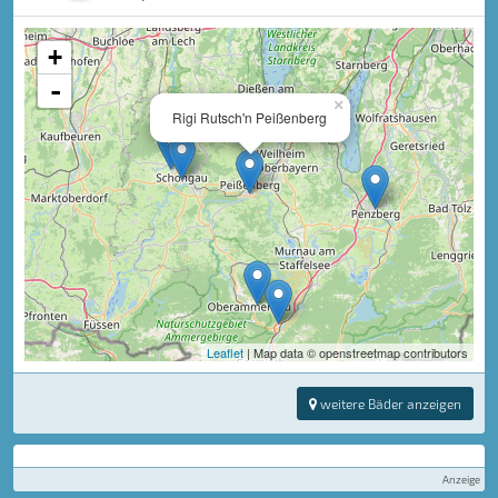
+
-
×
Rigi Rutsch'n Peißenberg
Leaflet
| Map data © openstreetmap contributors
weitere Bäder anzeigen
Anzeige