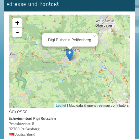
Adresse und Kontakt
+
-
×
Rigi Rutsch'n Peißenberg
Leaflet
| Map data © openstreetmap contributors
Adresse
Schwimmbad Rigi Rutsch'n
Pestalozzistr. 8
82380 Peißenberg
Deutschland