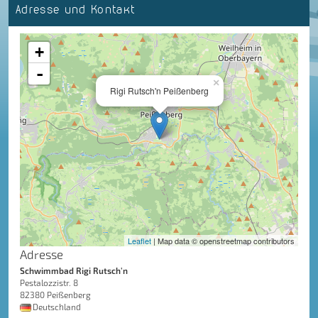
Adresse und Kontakt
+
-
×
Rigi Rutsch'n Peißenberg
Leaflet
| Map data © openstreetmap contributors
Adresse
Schwimmbad Rigi Rutsch'n
Pestalozzistr. 8
82380 Peißenberg
Deutschland