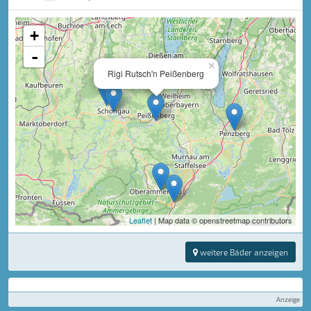
+
-
×
Rigi Rutsch'n Peißenberg
Leaflet
| Map data © openstreetmap contributors
weitere Bäder anzeigen
Anzeige