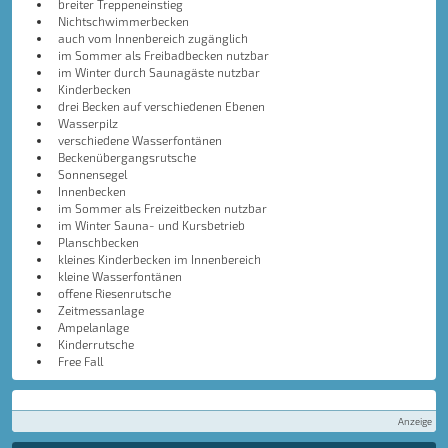
breiter Treppeneinstieg
Nichtschwimmerbecken
auch vom Innenbereich zugänglich
im Sommer als Freibadbecken nutzbar
im Winter durch Saunagäste nutzbar
Kinderbecken
drei Becken auf verschiedenen Ebenen
Wasserpilz
verschiedene Wasserfontänen
Beckenübergangsrutsche
Sonnensegel
Innenbecken
im Sommer als Freizeitbecken nutzbar
im Winter Sauna- und Kursbetrieb
Planschbecken
kleines Kinderbecken im Innenbereich
kleine Wasserfontänen
offene Riesenrutsche
Zeitmessanlage
Ampelanlage
Kinderrutsche
Free Fall
Anzeige