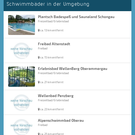
Schwimmbäder in der Umgebung
Plantsch Badespaß und Saunaland Schongau
Freizeitbad/Erlebnisbad
ca. 13 km entfernt
Freibad Altenstadt
Freibad
ca. 15 km entfernt
Erlebnisbad WellenBerg Oberammergau
Freizeitbad/Erlebnisbad
ca. 21 km entfernt
Wellenbad Penzberg
Freizeitbad/Erlebnisbad
ca. 23 km entfernt
Alpenschwimmbad Oberau
Freibad
ca. 25 km entfernt