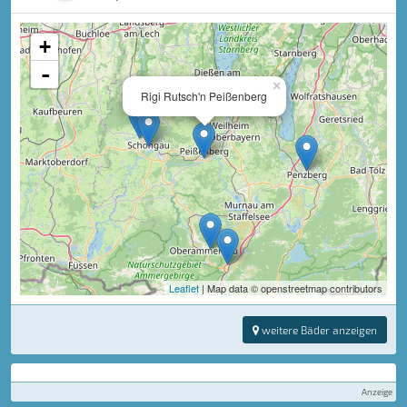
+
-
×
Rigi Rutsch'n Peißenberg
Leaflet
| Map data © openstreetmap contributors
weitere Bäder anzeigen
Anzeige