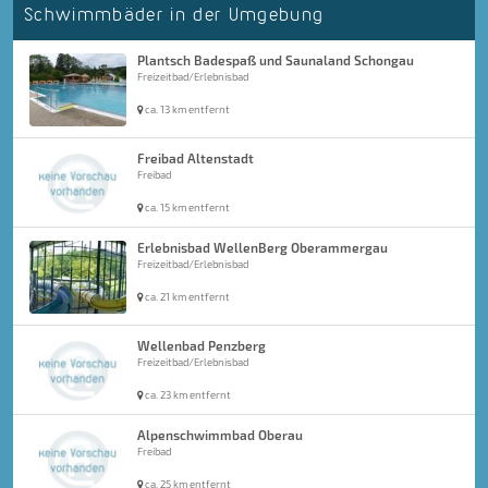
Schwimmbäder in der Umgebung
Plantsch Badespaß und Saunaland Schongau
Freizeitbad/Erlebnisbad
ca. 13 km entfernt
Freibad Altenstadt
Freibad
ca. 15 km entfernt
Erlebnisbad WellenBerg Oberammergau
Freizeitbad/Erlebnisbad
ca. 21 km entfernt
Wellenbad Penzberg
Freizeitbad/Erlebnisbad
ca. 23 km entfernt
Alpenschwimmbad Oberau
Freibad
ca. 25 km entfernt