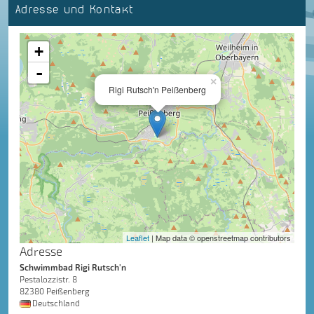
Adresse und Kontakt
+
-
×
Rigi Rutsch'n Peißenberg
Leaflet
| Map data © openstreetmap contributors
Adresse
Schwimmbad Rigi Rutsch'n
Pestalozzistr. 8
82380 Peißenberg
Deutschland