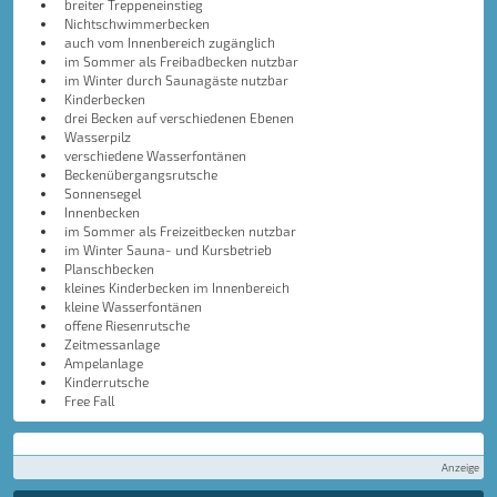
breiter Treppeneinstieg
Nichtschwimmerbecken
auch vom Innenbereich zugänglich
im Sommer als Freibadbecken nutzbar
im Winter durch Saunagäste nutzbar
Kinderbecken
drei Becken auf verschiedenen Ebenen
Wasserpilz
verschiedene Wasserfontänen
Beckenübergangsrutsche
Sonnensegel
Innenbecken
im Sommer als Freizeitbecken nutzbar
im Winter Sauna- und Kursbetrieb
Planschbecken
kleines Kinderbecken im Innenbereich
kleine Wasserfontänen
offene Riesenrutsche
Zeitmessanlage
Ampelanlage
Kinderrutsche
Free Fall
Anzeige