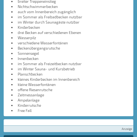
breiter Treppeneinstieg
Nichtschwimmerbecken
auch vom Innenbereich zugänglich
im Sommer als Freibadbecken nutzbar
im Winter durch Saunagäste nutzbar
Kinderbecken
drei Becken auf verschiedenen Ebenen
Wasserpilz
verschiedene Wasserfontänen
Beckenübergangsrutsche
Sonnensegel
Innenbecken
im Sommer als Freizeitbecken nutzbar
im Winter Sauna- und Kursbetrieb
Planschbecken
kleines Kinderbecken im Innenbereich
kleine Wasserfontänen
offene Riesenrutsche
Zeitmessanlage
Ampelanlage
Kinderrutsche
Free Fall
Anzeige