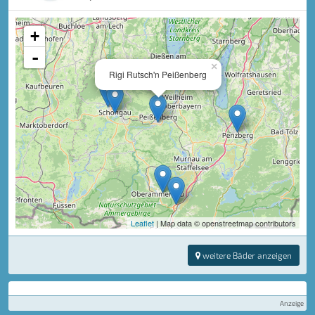
+
-
×
Rigi Rutsch'n Peißenberg
Leaflet
| Map data © openstreetmap contributors
weitere Bäder anzeigen
Anzeige