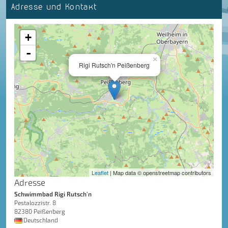
Adresse und Kontakt
+
-
×
Rigi Rutsch'n Peißenberg
Leaflet
| Map data © openstreetmap contributors
Adresse
Schwimmbad Rigi Rutsch'n
Pestalozzistr. 8
82380 Peißenberg
Deutschland