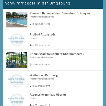
Schwimmbäder in der Umgebung
Plantsch Badespaß und Saunaland Schongau
Freizeitbad/Erlebnisbad
ca. 13 km entfernt
Freibad Altenstadt
Freibad
ca. 15 km entfernt
Erlebnisbad WellenBerg Oberammergau
Freizeitbad/Erlebnisbad
ca. 21 km entfernt
Wellenbad Penzberg
Freizeitbad/Erlebnisbad
ca. 23 km entfernt
Alpenschwimmbad Oberau
Freibad
ca. 25 km entfernt