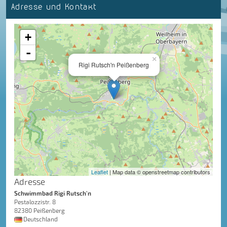
Adresse und Kontakt
+
-
×
Rigi Rutsch'n Peißenberg
Leaflet
| Map data © openstreetmap contributors
Adresse
Schwimmbad Rigi Rutsch'n
Pestalozzistr. 8
82380 Peißenberg
Deutschland