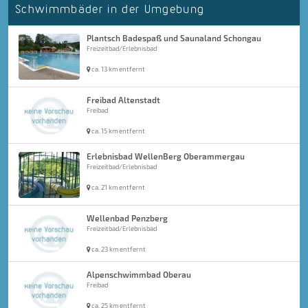
Schwimmbäder in der Umgebung
Plantsch Badespaß und Saunaland Schongau
Freizeitbad/Erlebnisbad
ca. 13 km entfernt
Freibad Altenstadt
Freibad
ca. 15 km entfernt
Erlebnisbad WellenBerg Oberammergau
Freizeitbad/Erlebnisbad
ca. 21 km entfernt
Wellenbad Penzberg
Freizeitbad/Erlebnisbad
ca. 23 km entfernt
Alpenschwimmbad Oberau
Freibad
ca. 25 km entfernt