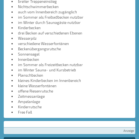
breiter Treppeneinstieg
Nichtschwimmerbecken
auch vom Innenbereich zugänglich
im Sommer als Freibadbecken nutzbar
im Winter durch Saunagäste nutzbar
Kinderbecken
drei Becken auf verschiedenen Ebenen
Wasserpilz
verschiedene Wasserfontänen
Beckenübergangsrutsche
Sonnensegel
Innenbecken
im Sommer als Freizeitbecken nutzbar
im Winter Sauna- und Kursbetrieb
Planschbecken
kleines Kinderbecken im Innenbereich
kleine Wasserfontänen
offene Riesenrutsche
Zeitmessanlage
Ampelanlage
Kinderrutsche
Free Fall
Anzeige