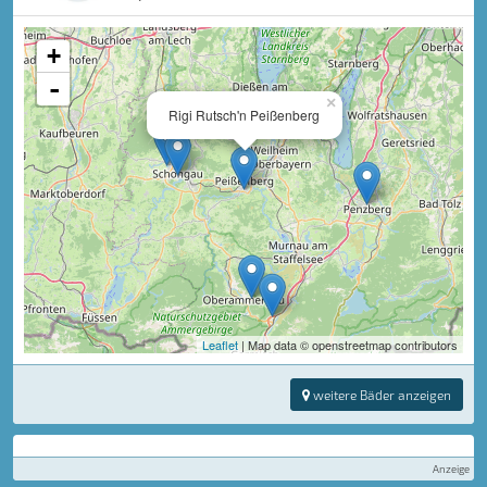
+
-
×
Rigi Rutsch'n Peißenberg
Leaflet
| Map data © openstreetmap contributors
weitere Bäder anzeigen
Anzeige