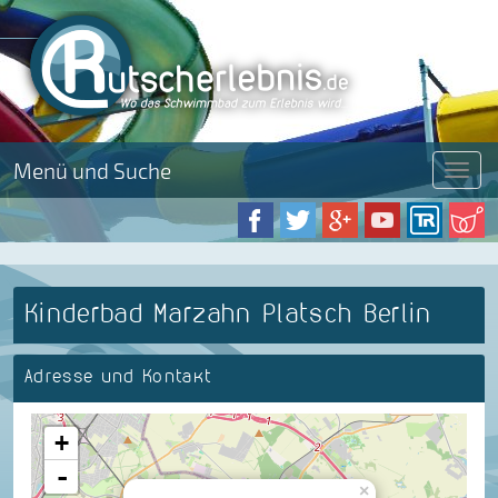
Menü und Suche
Menü
Kinderbad Marzahn Platsch Berlin
Adresse und Kontakt
+
-
×