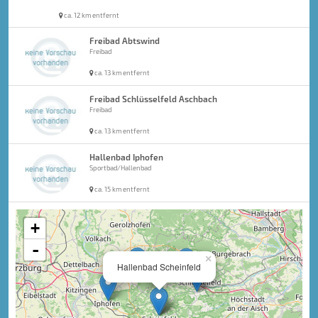
ca. 12 km entfernt
Freibad Abtswind
Freibad
ca. 13 km entfernt
Freibad Schlüsselfeld Aschbach
Freibad
ca. 13 km entfernt
Hallenbad Iphofen
Sportbad/Hallenbad
ca. 15 km entfernt
+
-
×
Hallenbad Scheinfeld