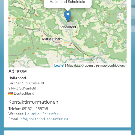
Hallenbad Scheinfeld
Leaflet
| Map data © openstreetmap contributors
Adresse
Hallenbad
Lerchenbühlstraße 19
91443 Scheinfeld
Deutschland
Kontaktinformationen
Telefon: 09162 - 988748
Webseite:
Hallenbad Scheinfeld
Email:
info@hallenbad-scheinfeld.de