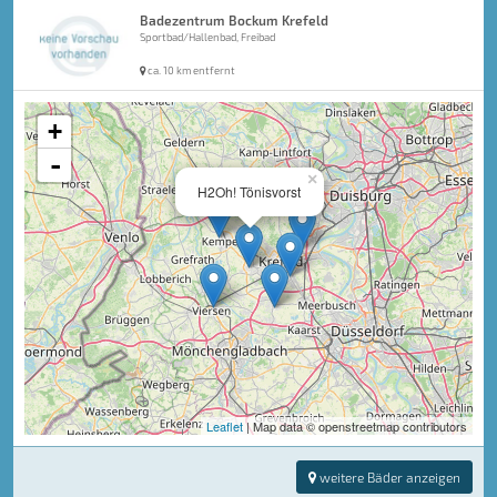
Badezentrum Bockum Krefeld
Sportbad/Hallenbad, Freibad
ca. 10 km entfernt
+
-
×
H2Oh! Tönisvorst
Leaflet
| Map data © openstreetmap contributors
weitere Bäder anzeigen