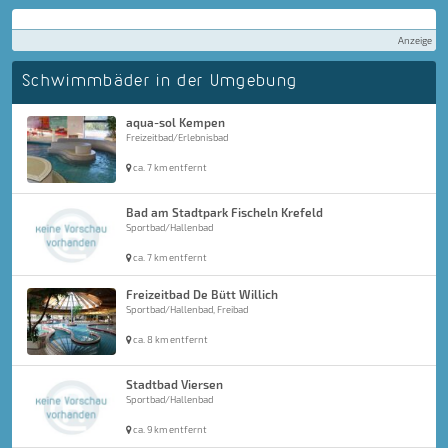
Anzeige
Schwimmbäder in der Umgebung
aqua-sol Kempen
Freizeitbad/Erlebnisbad
ca. 7 km entfernt
Bad am Stadtpark Fischeln Krefeld
Sportbad/Hallenbad
ca. 7 km entfernt
Freizeitbad De Bütt Willich
Sportbad/Hallenbad, Freibad
ca. 8 km entfernt
Stadtbad Viersen
Sportbad/Hallenbad
ca. 9 km entfernt