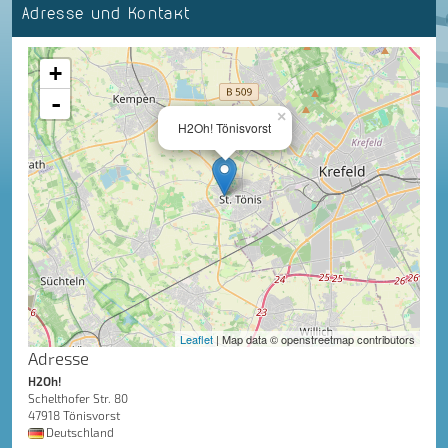
Adresse und Kontakt
+
-
×
H2Oh! Tönisvorst
Leaflet
| Map data © openstreetmap contributors
Adresse
H2Oh!
Schelthofer Str. 80
47918 Tönisvorst
Deutschland