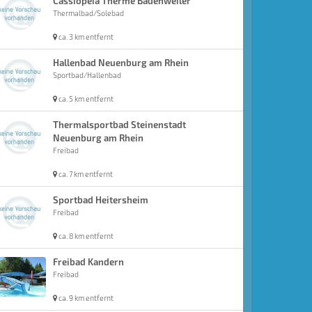
Cassiopeia Therme Badenweiler
Thermalbad/Solebad
ca. 3 km entfernt
Hallenbad Neuenburg am Rhein
Sportbad/Hallenbad
ca. 5 km entfernt
Thermalsportbad Steinenstadt
Neuenburg am Rhein
Freibad
ca. 7 km entfernt
Sportbad Heitersheim
Freibad
ca. 8 km entfernt
Freibad Kandern
Freibad
ca. 9 km entfernt