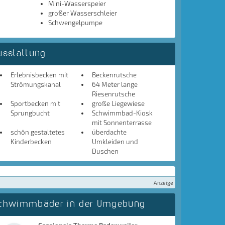
Mini-Wasserspeier
großer Wasserschleier
Schwengelpumpe
usstattung
Erlebnisbecken mit
Beckenrutsche
Strömungskanal
64 Meter lange
Riesenrutsche
Sportbecken mit
große Liegewiese
Sprungbucht
Schwimmbad-Kiosk
mit Sonnenterrasse
schön gestaltetes
überdachte
Kinderbecken
Umkleiden und
Duschen
Anzeige
chwimmbäder in der Umgebung