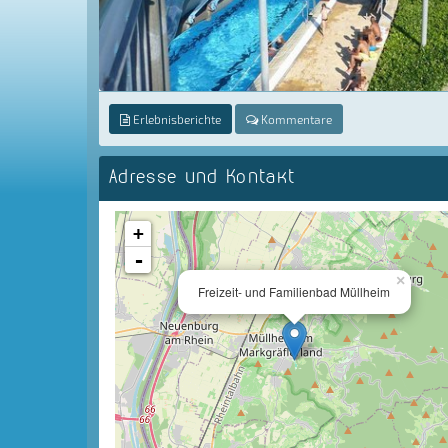
Erlebnisberichte
Kommentare
Adresse und Kontakt
+
-
×
Freizeit- und Familienbad Müllheim