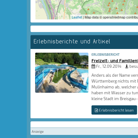
Leaflet
| Map data © openstreetmap contribu
Erlebnisberichte und Artikel
ERLEBNISBERICHT
Freizeit- und Familie
Fr., 12.09.2014
besu
Anders als der Name verm
Württemberg nichts mit
Mulinhaimo ab, welcher a
haben mit Wasser zu tun
kleine Stadt im Breisga
Erlebnisbericht lesen
Anzeige