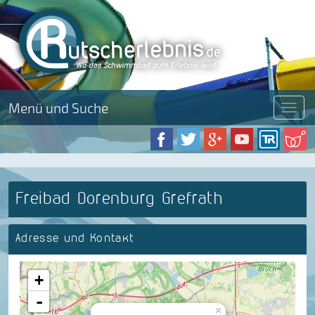
Menü und Suche
Menü
Freibad Dorenburg Grefrath
Adresse und Kontakt
+
-
×