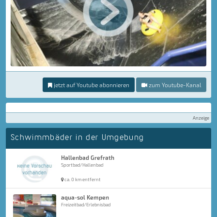
jetzt auf Youtube abonnieren
zum Youtube-Kanal
Anzeige
Schwimmbäder in der Umgebung
Hallenbad Grefrath
Sportbad/Hallenbad
ca. 0 km entfernt
aqua-sol Kempen
Freizeitbad/Erlebnisbad