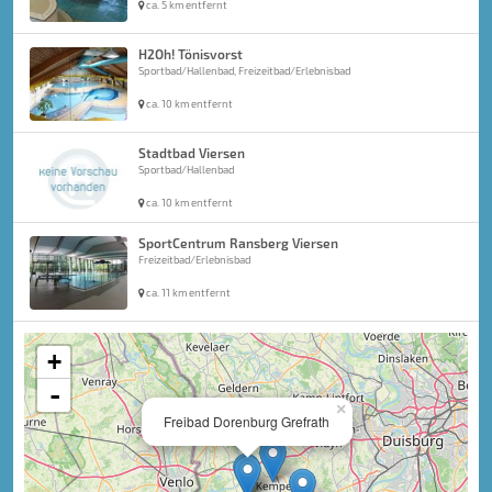
ca. 5 km entfernt
H2Oh! Tönisvorst
Sportbad/Hallenbad, Freizeitbad/Erlebnisbad
ca. 10 km entfernt
Stadtbad Viersen
Sportbad/Hallenbad
ca. 10 km entfernt
SportCentrum Ransberg Viersen
Freizeitbad/Erlebnisbad
ca. 11 km entfernt
+
-
×
Freibad Dorenburg Grefrath