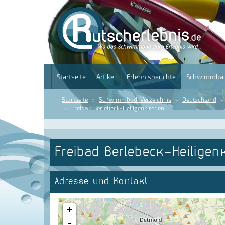
Startseite
Artikel
Erlebnisberichte
Schwimmbad
Startseite
Schwimmbad-Verzeichnis
Deutschland
Freibad Berlebeck-Heiligenkirchen
Freibad Berlebeck-Heiligen
Adresse und Kontakt
+
-