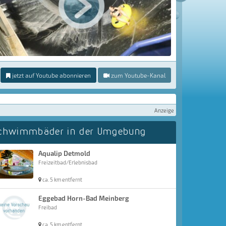
jetzt auf Youtube abonnieren
zum Youtube-Kanal
Anzeige
chwimmbäder in der Umgebung
Aqualip Detmold
Freizeitbad/Erlebnisbad
ca. 5 km entfernt
Eggebad Horn-Bad Meinberg
Freibad
ca. 5 km entfernt