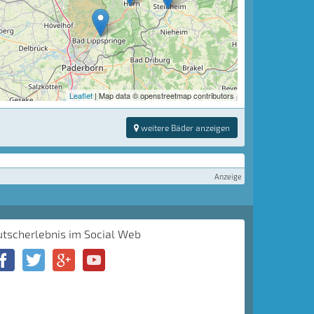
Leaflet
| Map data © openstreetmap contributors
weitere Bäder anzeigen
Anzeige
utscherlebnis im Social Web