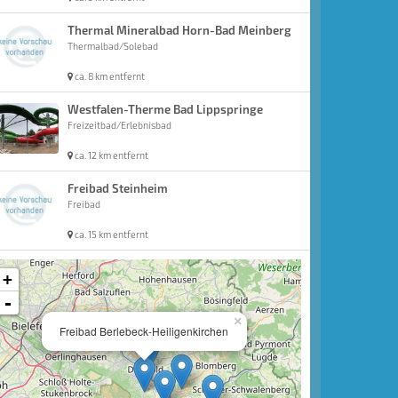
Thermal Mineralbad Horn-Bad Meinberg
Thermalbad/Solebad
ca. 8 km entfernt
Westfalen-Therme Bad Lippspringe
Freizeitbad/Erlebnisbad
ca. 12 km entfernt
Freibad Steinheim
Freibad
ca. 15 km entfernt
+
-
×
Freibad Berlebeck-Heiligenkirchen