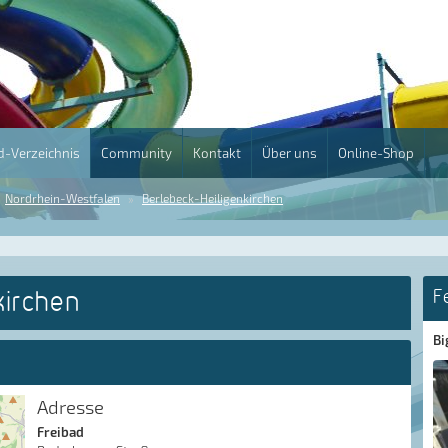
-Verzeichnis
Community
Kontakt
Über uns
Online-Shop
Nordrhein-Westfalen
Berlebeck-Heiligenkirchen
kirchen
F
Bi
Adresse
Freibad