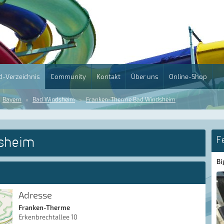
-Verzeichnis
Community
Kontakt
Über uns
Online-Shop
Bayern
Bad Windsheim
Franken-Therme Bad Windsheim
sheim
F
Bi
Adresse
Franken-Therme
Erkenbrechtallee 10