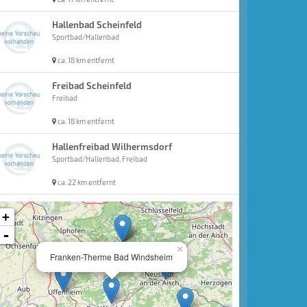
Hallenbad Scheinfeld
Sportbad/Hallenbad
ca. 18 km entfernt
Freibad Scheinfeld
Freibad
ca. 18 km entfernt
Hallenfreibad Wilhermsdorf
Sportbad/Hallenbad, Freibad
ca. 22 km entfernt
+
-
×
Franken-Therme Bad Windsheim