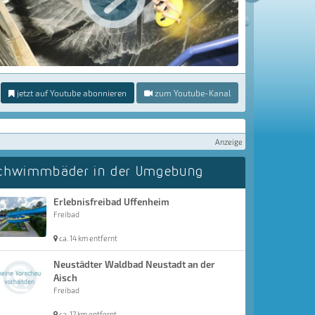
jetzt auf Youtube abonnieren
zum Youtube-Kanal
Anzeige
chwimmbäder in der Umgebung
Erlebnisfreibad Uffenheim
Freibad
ca. 14 km entfernt
Neustädter Waldbad Neustadt an der
Aisch
Freibad
ca. 17 km entfernt