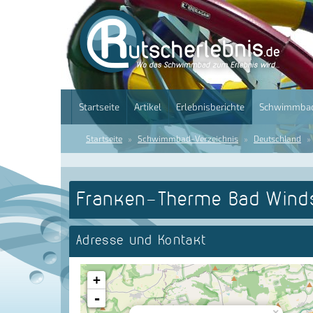
Startseite
Artikel
Erlebnisberichte
Schwimmbad
Startseite
Schwimmbad-Verzeichnis
Deutschland
Franken-Therme Bad Wind
Adresse und Kontakt
+
-
×