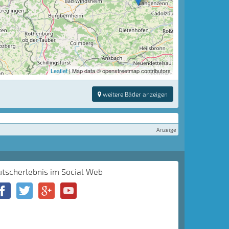
Leaflet
| Map data © openstreetmap contributors
weitere Bäder anzeigen
Anzeige
utscherlebnis im Social Web