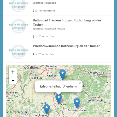
Sportbad/Hallenbad
ca. 19 km entfernt
Hallenbad Franken Freizeit Rothenburg ob der
Tauber
Sportbad/Hallenbad, Freibad
ca. 20 km entfernt
Waldschwimmbad Rothenburg ob der Tauber
ca. 20 km entfernt
+
-
×
Erlebnisfreibad Uffenheim