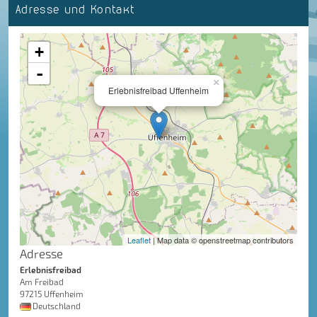
Adresse und Kontakt
+
-
×
Erlebnisfreibad Uffenheim
Leaflet
| Map data © openstreetmap contributors
Adresse
Erlebnisfreibad
Am Freibad
97215 Uffenheim
Deutschland