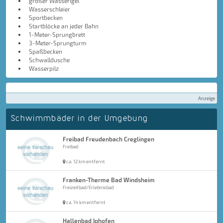
großer Wasserigel
Wasserschleier
Sportbecken
Startblöcke an jeder Bahn
1-Meter-Sprungbrett
3-Meter-Sprungturm
Spaßbecken
Schwalldusche
Wasserpilz
Anzeige
Schwimmbäder in der Umgebung
Freibad Freudenbach Creglingen
Freibad
ca. 12 km entfernt
Franken-Therme Bad Windsheim
Freizeitbad/Erlebnisbad
ca. 14 km entfernt
Hallenbad Iphofen