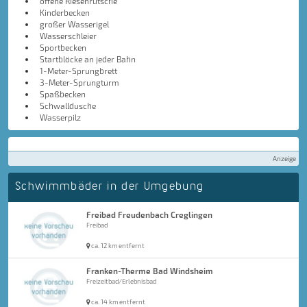
offene Riesenrutsche
Kinderbecken
großer Wasserigel
Wasserschleier
Sportbecken
Startblöcke an jeder Bahn
1-Meter-Sprungbrett
3-Meter-Sprungturm
Spaßbecken
Schwalldusche
Wasserpilz
Anzeige
Schwimmbäder in der Umgebung
Freibad Freudenbach Creglingen
Freibad
ca. 12 km entfernt
Franken-Therme Bad Windsheim
Freizeitbad/Erlebnisbad
ca. 14 km entfernt