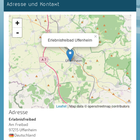
Adresse und Kontakt
+
-
×
Erlebnisfreibad Uffenheim
Leaflet
| Map data © openstreetmap contributors
Adresse
Erlebnisfreibad
Am Freibad
97215 Uffenheim
Deutschland