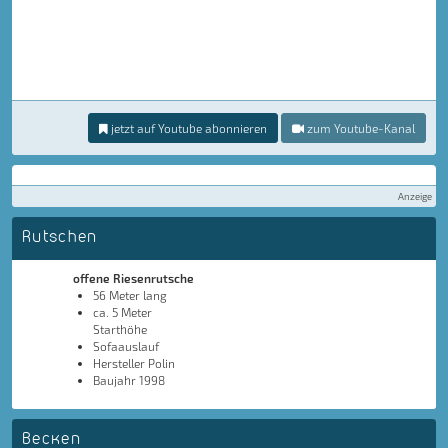
jetzt auf Youtube abonnieren
zum Youtube-Kanal
Anzeige
Rutschen
offene Riesenrutsche
56 Meter lang
ca. 5 Meter
Starthöhe
Sofaauslauf
Hersteller Polin
Baujahr 1998
Becken