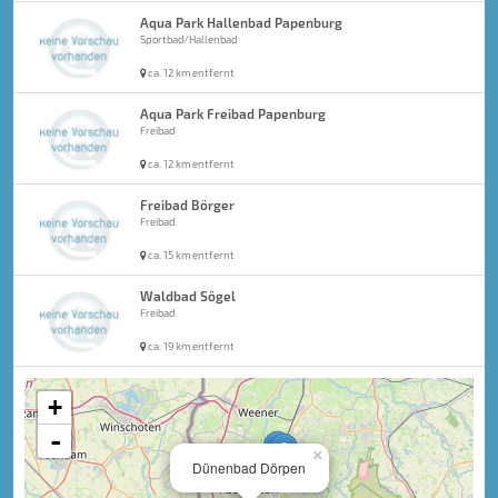
Aqua Park Hallenbad Papenburg
Sportbad/Hallenbad
ca. 12 km entfernt
Aqua Park Freibad Papenburg
Freibad
ca. 12 km entfernt
Freibad Börger
Freibad
ca. 15 km entfernt
Waldbad Sögel
Freibad
ca. 19 km entfernt
+
-
×
Dünenbad Dörpen