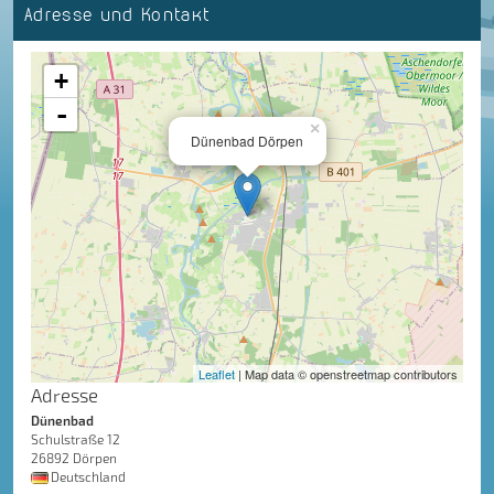
Adresse und Kontakt
+
-
×
Dünenbad Dörpen
Leaflet
| Map data © openstreetmap contributors
Adresse
Dünenbad
Schulstraße 12
26892 Dörpen
Deutschland