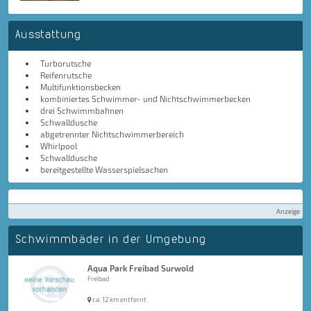
Ausstattung
Turborutsche
Reifenrutsche
Multifunktionsbecken
kombiniertes Schwimmer- und Nichtschwimmerbecken
drei Schwimmbahnen
Schwalldusche
abgetrennter Nichtschwimmerbereich
Whirlpool
Schwalldusche
bereitgestellte Wasserspielsachen
Anzeige
Schwimmbäder in der Umgebung
Aqua Park Freibad Surwold
Freibad
ca. 12 km entfernt