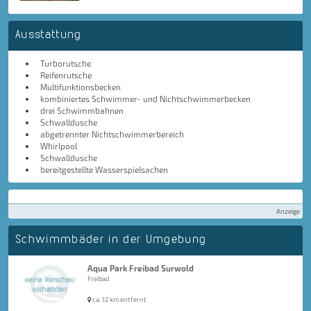
Ausstattung
Turborutsche
Reifenrutsche
Multifunktionsbecken
kombiniertes Schwimmer- und Nichtschwimmerbecken
drei Schwimmbahnen
Schwalldusche
abgetrennter Nichtschwimmerbereich
Whirlpool
Schwalldusche
bereitgestellte Wasserspielsachen
Anzeige
Schwimmbäder in der Umgebung
Aqua Park Freibad Surwold
Freibad
ca. 12 km entfernt