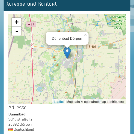
Adresse und Kontakt
+
-
×
Dünenbad Dörpen
Leaflet
| Map data © openstreetmap contributors
Adresse
Dünenbad
Schulstraße 12
26892 Dörpen
Deutschland