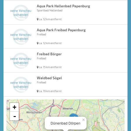
Aqua Park Hallenbad Papenburg
Sportbad/Hallenbad
ca. 12 km entfernt
Aqua Park Freibad Papenburg
Freibad
ca. 12 km entfernt
Freibad Börger
Freibad
ca. 15 km entfernt
Waldbad Sögel
Freibad
ca. 19 km entfernt
+
-
×
Dünenbad Dörpen