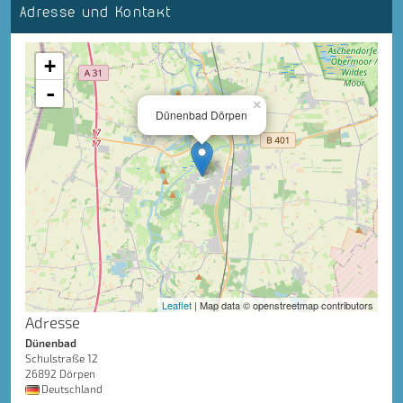
Adresse und Kontakt
+
-
×
Dünenbad Dörpen
Leaflet
| Map data © openstreetmap contributors
Adresse
Dünenbad
Schulstraße 12
26892 Dörpen
Deutschland