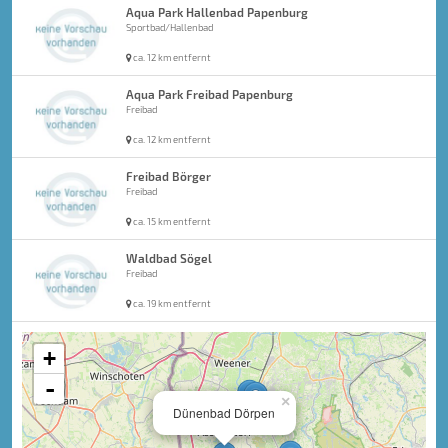
Aqua Park Hallenbad Papenburg
Sportbad/Hallenbad
ca. 12 km entfernt
Aqua Park Freibad Papenburg
Freibad
ca. 12 km entfernt
Freibad Börger
Freibad
ca. 15 km entfernt
Waldbad Sögel
Freibad
ca. 19 km entfernt
+
-
×
Dünenbad Dörpen