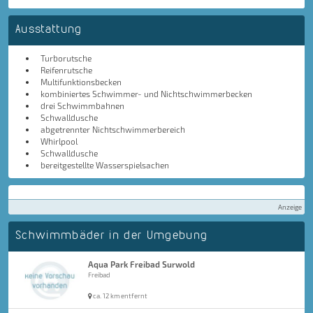
Ausstattung
Turborutsche
Reifenrutsche
Multifunktionsbecken
kombiniertes Schwimmer- und Nichtschwimmerbecken
drei Schwimmbahnen
Schwalldusche
abgetrennter Nichtschwimmerbereich
Whirlpool
Schwalldusche
bereitgestellte Wasserspielsachen
Anzeige
Schwimmbäder in der Umgebung
Aqua Park Freibad Surwold
Freibad
ca. 12 km entfernt