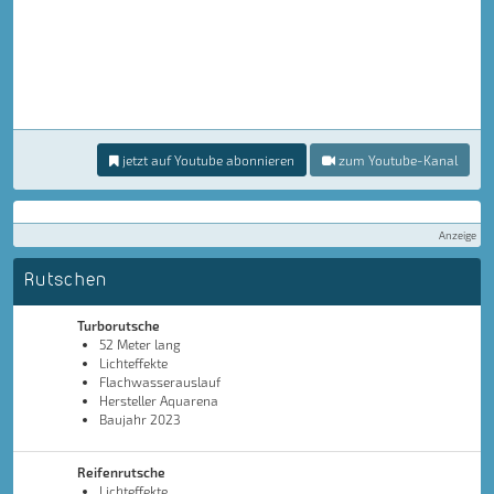
jetzt auf Youtube abonnieren
zum Youtube-Kanal
Anzeige
Rutschen
Turborutsche
52 Meter lang
Lichteffekte
Flachwasserauslauf
Hersteller Aquarena
Baujahr 2023
Reifenrutsche
Lichteffekte