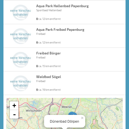
Aqua Park Hallenbad Papenburg
Sportbad/Hallenbad
ca. 12 km entfernt
Aqua Park Freibad Papenburg
Freibad
ca. 12 km entfernt
Freibad Börger
Freibad
ca. 15 km entfernt
Waldbad Sögel
Freibad
ca. 19 km entfernt
+
-
×
Dünenbad Dörpen