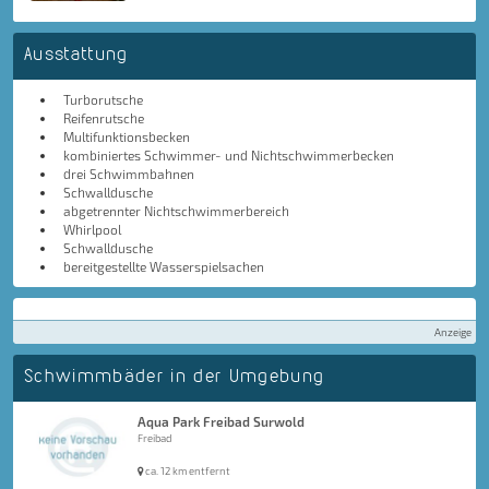
Ausstattung
Turborutsche
Reifenrutsche
Multifunktionsbecken
kombiniertes Schwimmer- und Nichtschwimmerbecken
drei Schwimmbahnen
Schwalldusche
abgetrennter Nichtschwimmerbereich
Whirlpool
Schwalldusche
bereitgestellte Wasserspielsachen
Anzeige
Schwimmbäder in der Umgebung
Aqua Park Freibad Surwold
Freibad
ca. 12 km entfernt