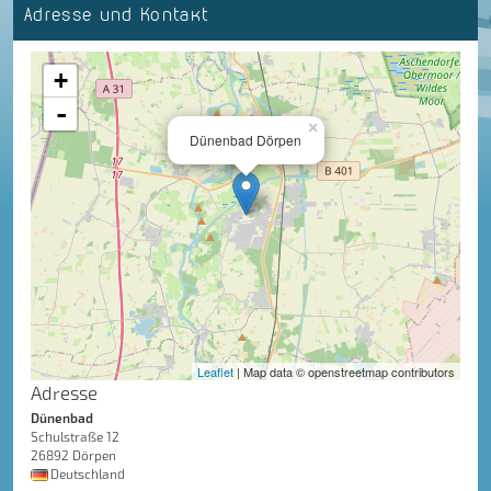
Adresse und Kontakt
+
-
×
Dünenbad Dörpen
Leaflet
| Map data © openstreetmap contributors
Adresse
Dünenbad
Schulstraße 12
26892 Dörpen
Deutschland