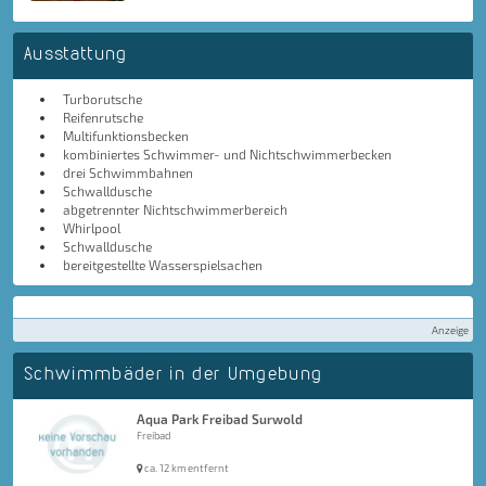
Ausstattung
Turborutsche
Reifenrutsche
Multifunktionsbecken
kombiniertes Schwimmer- und Nichtschwimmerbecken
drei Schwimmbahnen
Schwalldusche
abgetrennter Nichtschwimmerbereich
Whirlpool
Schwalldusche
bereitgestellte Wasserspielsachen
Anzeige
Schwimmbäder in der Umgebung
Aqua Park Freibad Surwold
Freibad
ca. 12 km entfernt