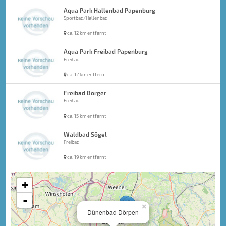
Aqua Park Hallenbad Papenburg
Sportbad/Hallenbad
ca. 12 km entfernt
Aqua Park Freibad Papenburg
Freibad
ca. 12 km entfernt
Freibad Börger
Freibad
ca. 15 km entfernt
Waldbad Sögel
Freibad
ca. 19 km entfernt
+
-
×
Dünenbad Dörpen