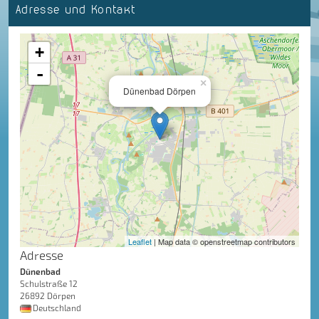
Adresse und Kontakt
+
-
×
Dünenbad Dörpen
Leaflet
| Map data © openstreetmap contributors
Adresse
Dünenbad
Schulstraße 12
26892 Dörpen
Deutschland