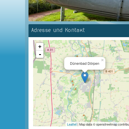
Adresse und Kontakt
+
-
×
Dünenbad Dörpen
Leaflet
| Map data © openstreetmap contribu