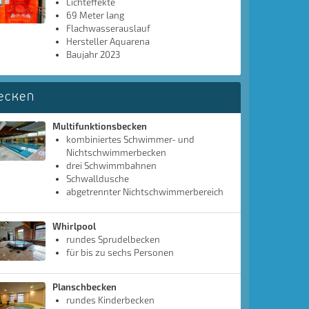
Lichteffekte
69 Meter lang
Flachwasserauslauf
Hersteller Aquarena
Baujahr 2023
ecken
Multifunktionsbecken
kombiniertes Schwimmer- und
Nichtschwimmerbecken
drei Schwimmbahnen
Schwalldusche
abgetrennter Nichtschwimmerbereich
Whirlpool
rundes Sprudelbecken
für bis zu sechs Personen
Planschbecken
rundes Kinderbecken