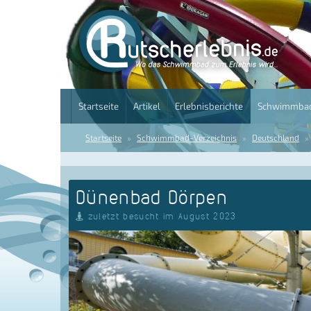
Startseite
Artikel
Erlebnisberichte
Schwimmbad
Startseite
Schwimmbad-Verzeichnis
Deutschland
Dünenbad Dörpen
zuletzt besucht im August 2023