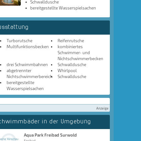
Schwalldusche
bereitgestellte Wasserspielsachen
usstattung
Turborutsche
Reifenrutsche
Multifunktionsbecken
kombiniertes
Schwimmer- und
Nichtschwimmerbecken
drei Schwimmbahnen
Schwalldusche
abgetrennter
Whirlpool
Nichtschwimmerbereich
Schwalldusche
bereitgestellte
Wasserspielsachen
Anzeige
chwimmbäder in der Umgebung
Aqua Park Freibad Surwold
Freibad