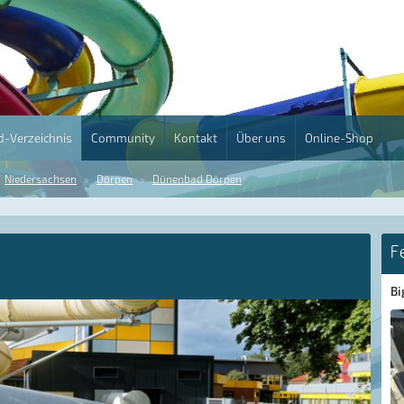
-Verzeichnis
Community
Kontakt
Über uns
Online-Shop
Niedersachsen
Dörpen
Dünenbad Dörpen
F
Bi