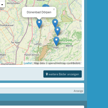
-
×
Dünenbad Dörpen
Leaflet
| Map data © openstreetmap contributors
weitere Bäder anzeigen
Anzeige